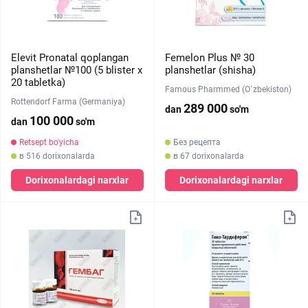
Elevit Pronatal qoplangan
Femelon Plus № 30
planshetlar №100 (5 blister х
planshetlar (shisha)
20 tabletka)
Famous Pharmmed (O`zbekiston)
Rottendorf Farma (Germaniya)
289 000
dan
so'm
100 000
dan
so'm
Retsept bo'yicha
Без рецепта
в 516 dorixonalarda
в 67 dorixonalarda
Dorixonalardagi narxlar
Dorixonalardagi narxlar