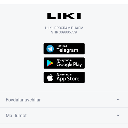
L-I-K-I PROGRAM PHARM
STIR 309805779
Foydalanuvchilar
Ma `lumot