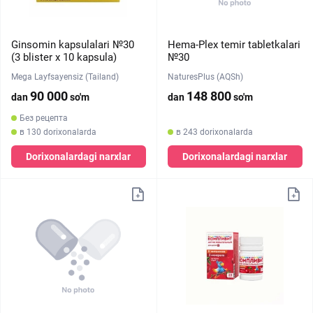
Ginsomin kapsulalari №30
Hema-Plex temir tabletkalari
(3 blister х 10 kapsula)
№30
Mega Layfsayensiz (Tailand)
NaturesPlus (AQSh)
90 000
148 800
dan
so'm
dan
so'm
Без рецепта
в 130 dorixonalarda
в 243 dorixonalarda
Dorixonalardagi narxlar
Dorixonalardagi narxlar