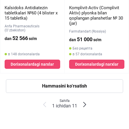
Kalsidoks Antidiatezin
Komplivit-Activ (Complivit
tabletkalari №60 (4 blister х
Aktiv) plyonka bilan
15 tabletka)
qoplangan planshetlar № 30
(jar)
Anfa Pharmaceuticals
(O`zbekiston)
Farmstandart (Rossiya)
52 566
dan
so'm
51 000
dan
so'm
Без рецепта
в 148 dorixonalarda
в 57 dorixonalarda
Dorixonalardagi narxlar
Dorixonalardagi narxlar
Hammasini ko‘rsatish
Sahifa
1 ichidan 11