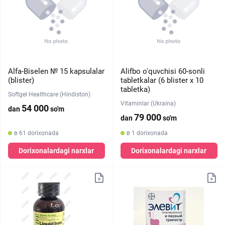
Alfa-Biselen № 15 kapsulalar
Alifbo o'quvchisi 60-sonli
(blister)
tabletkalar (6 blister х 10
tabletka)
Softgel Healthcare (Hindiston)
Vitaminlar (Ukraina)
54 000
dan
so'm
79 000
dan
so'm
в 61 dorixonada
в 1 dorixonada
Dorixonalardagi narxlar
Dorixonalardagi narxlar