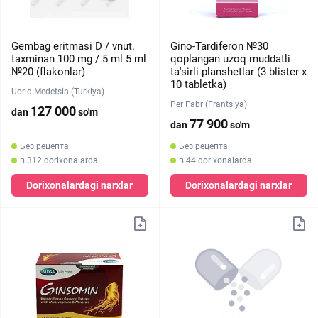
Gembag eritmasi D / vnut.
Gino-Tardiferon №30
taxminan 100 mg / 5 ml 5 ml
qoplangan uzoq muddatli
№20 (flakonlar)
ta'sirli planshetlar (3 blister х
10 tabletka)
Uorld Medetsin (Turkiya)
Per Fabr (Frantsiya)
127 000
dan
so'm
77 900
dan
so'm
Без рецепта
Без рецепта
в 312 dorixonalarda
в 44 dorixonalarda
Dorixonalardagi narxlar
Dorixonalardagi narxlar