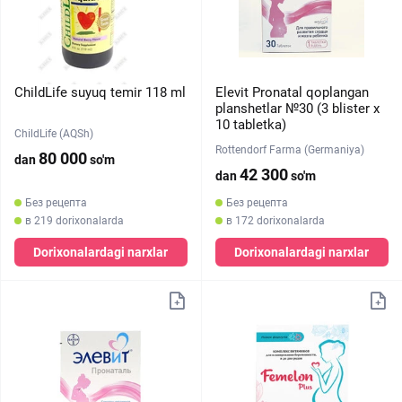
ChildLife suyuq temir 118 ml
Elevit Pronatal qoplangan
planshetlar №30 (3 blister х
10 tabletka)
ChildLife (AQSh)
Rottendorf Farma (Germaniya)
80 000
dan
so'm
42 300
dan
so'm
Без рецепта
Без рецепта
в 219 dorixonalarda
в 172 dorixonalarda
Dorixonalardagi narxlar
Dorixonalardagi narxlar