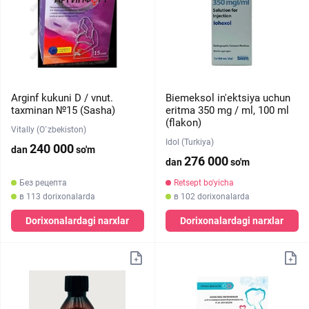
Arginf kukuni D / vnut.
Biemeksol in'ektsiya uchun
taxminan №15 (Sasha)
eritma 350 mg / ml, 100 ml
(flakon)
Vitally (O`zbekiston)
Idol (Turkiya)
240 000
dan
so'm
276 000
dan
so'm
Без рецепта
Retsept bo'yicha
в 113 dorixonalarda
в 102 dorixonalarda
Dorixonalardagi narxlar
Dorixonalardagi narxlar