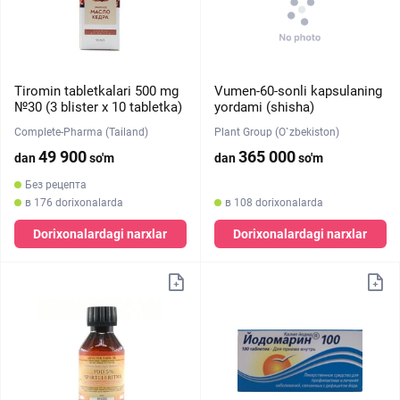
Tiromin tabletkalari 500 mg
Vumen-60-sonli kapsulaning
№30 (3 blister х 10 tabletka)
yordami (shisha)
Complete-Pharma (Tailand)
Plant Group (O`zbekiston)
49 900
365 000
dan
so'm
dan
so'm
Без рецепта
в 176 dorixonalarda
в 108 dorixonalarda
Dorixonalardagi narxlar
Dorixonalardagi narxlar