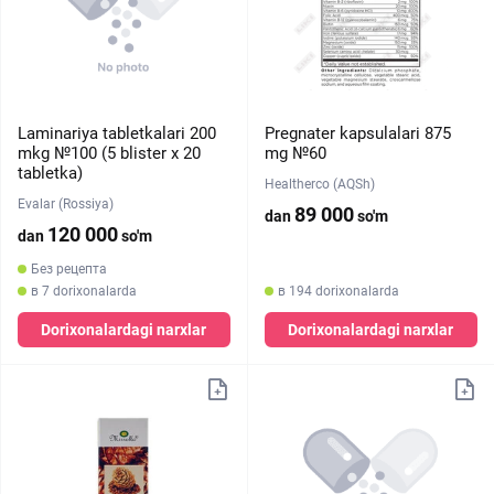
Laminariya tabletkalari 200
Pregnater kapsulalari 875
mkg №100 (5 blister х 20
mg №60
tabletka)
Healtherco (AQSh)
Evalar (Rossiya)
89 000
dan
so'm
120 000
dan
so'm
Без рецепта
в 7 dorixonalarda
в 194 dorixonalarda
Dorixonalardagi narxlar
Dorixonalardagi narxlar