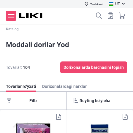
UZ
Toshkent
Katalog
Moddali dorilar Yod
Tovarlar:
104
Dorixonalarda barchasini topish
Tovarlar ro‘yxati
Dorixonalardagi narxlar
Filtr