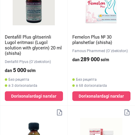
Dentafill Plus glitserinli
Femelon Plus № 30
Lugol eritmasi (Lugol
planshetlar (shisha)
solution with glycerin) 20 ml
Famous Pharmmed (O`zbekiston)
(shisha)
289 000
dan
so'm
Dentafill Plyus (O`zbekiston)
5 000
dan
so'm
Без рецепта
Без рецепта
в 3 dorixonalarda
в 68 dorixonalarda
Dorixonalardagi narxlar
Dorixonalardagi narxlar