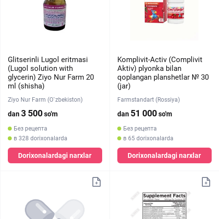
Glitserinli Lugol eritmasi
Komplivit-Activ (Complivit
(Lugol solution with
Aktiv) plyonka bilan
glycerin) Ziyo Nur Farm 20
qoplangan planshetlar № 30
ml (shisha)
(jar)
Ziyo Nur Farm (O`zbekiston)
Farmstandart (Rossiya)
3 500
51 000
dan
so'm
dan
so'm
Без рецепта
Без рецепта
в 328 dorixonalarda
в 65 dorixonalarda
Dorixonalardagi narxlar
Dorixonalardagi narxlar