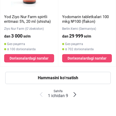
Yod Ziyo Nur Farm spirtli
Yodomarin tabletkalari 100
eritmasi 5%, 20 ml (shisha)
mkg №100 (flakon)
Ziyo Nur Farm (O`zbekiston)
Berlin-Xemi (Germaniya)
3 000
29 999
dan
so'm
dan
so'm
Без рецепта
Без рецепта
в 100 dorixonalarda
в 702 dorixonalarda
Dorixonalardagi narxlar
Dorixonalardagi narxlar
Hammasini ko‘rsatish
Sahifa
1 ichidan 9