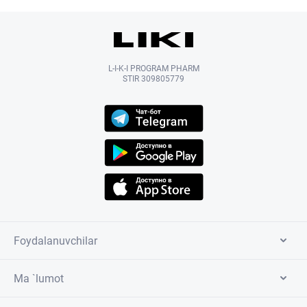
L-I-K-I PROGRAM PHARM
STIR 309805779
Foydalanuvchilar
Ma `lumot