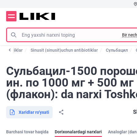
Bir nech
tibiotiklar
Sinusit (sinusit)uchun antibiotiklar
Сульбацил
Сульбацил-1500 порош
ин. по 1000 мг + 500 мг
(флакон): da narxi Toshk
S
Xaridlar ro‘yxati
Barchasi tovar haqida
Dorixonalardagi narxlari
Analoglar (dan