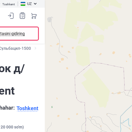
UZ
Toshkent
tasini qidiring
Сульбацил-1500
ок д/
ent
hahar:
Toshkent
 20 000 so'm)