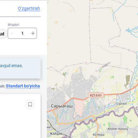
O‘zgartirish
Miqdori
ud
mavjud emas.
Standart bo‘yicha
ash: