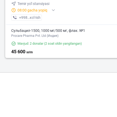
Temir yo'l stansiyasi
08:00 gacha yopiq
+998 (75) XXX-XX-XX
кo’rish
Сульбацил-1500, 1000 мг/500 мг, флак. №1
Procare Pharma Pvt. Ltd (Индия)
Mavjud: 2 donalar
(2 soat oldin yangilangan)
45 600
so'm