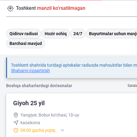
Toshkent
manzil ko‘rsatilmagan
Qidiruv radiusi
Hozir ochiq
24/7
Buyurtmalar uchun mavj
Barchasi mavjud
Toshkent shahrida turidagi aptekalar radiusda mahsulotlar bilan 
Shaharni o'zgartirish
Boshqa shaharlardagi dorixonalar
Saral
Giyoh 25 yil
Yangiyer, Bobur ko‘chasi, 1D-uy
kasalxona
08:00 gacha yopiq