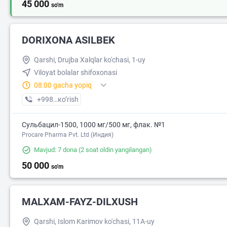
45 000
so'm
DORIXONA ASILBEK
Qarshi, Drujba Xalqlar ko'chasi, 1-uy
Viloyat bolalar shifoxonasi
08:00 gacha yopiq
+998 (90) XXX-XX-XX
кo’rish
Сульбацил-1500, 1000 мг/500 мг, флак. №1
Procare Pharma Pvt. Ltd (Индия)
Mavjud: 7 dona
(2 soat oldin yangilangan)
50 000
so'm
MALXAM-FAYZ-DILXUSH
Qarshi, Islom Karimov ko'chasi, 11A-uy