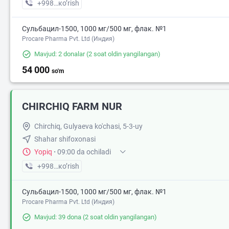
+998 (94) XXX-XX-XX
кo’rish
Сульбацил-1500, 1000 мг/500 мг, флак. №1
Procare Pharma Pvt. Ltd (Индия)
Mavjud: 2 donalar
(2 soat oldin yangilangan)
54 000
so'm
CHIRCHIQ FARM NUR
Chirchiq, Gulyaeva ko'chasi, 5-3-uy
Shahar shifoxonasi
Yopiq
·
09:00 da ochiladi
+998 (70) XXX-XX-XX
кo’rish
Сульбацил-1500, 1000 мг/500 мг, флак. №1
Procare Pharma Pvt. Ltd (Индия)
Mavjud: 39 dona
(2 soat oldin yangilangan)