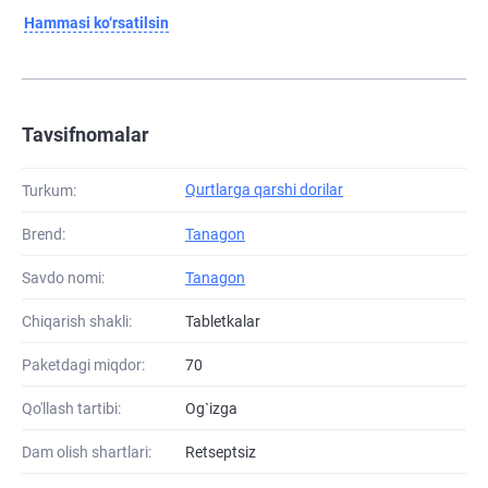
Hammasi ko‘rsatilsin
Tavsifnomalar
Qurtlarga qarshi dorilar
Turkum:
Brend:
Tanagon
Savdo nomi:
Tanagon
Chiqarish shakli:
Tabletkalar
Paketdagi miqdor:
70
Qo'llash tartibi:
Og`izga
Dam olish shartlari:
Retseptsiz