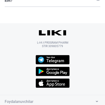
kim?
L-I-K-I PROGRAM PHARM
STIR 309805779
Foydalanuvchilar