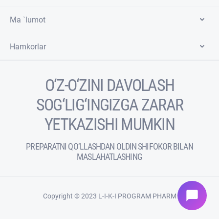
Ma `lumot
Hamkorlar
O‘Z-O‘ZINI DAVOLASH
SOG‘LIG‘INGIZGA ZARAR
YETKAZISHI MUMKIN
PREPARATNI QO‘LLASHDAN OLDIN SHIFOKOR BILAN
MASLAHATLASHING
chat_bubble
Copyright © 2023 L-I-K-I PROGRAM PHARM