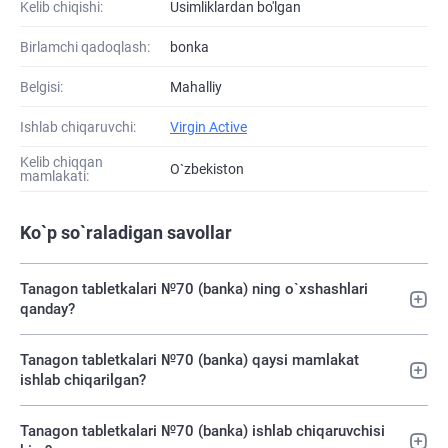
Kelib chiqishi:
Usimliklardan bo'lgan
Birlamchi qadoqlash:
bonka
Belgisi:
Mahalliy
Ishlab chiqaruvchi:
Virgin Active
Kelib chiqqan
O`zbekiston
mamlakati:
Ko`p so`raladigan savollar
Tanagon tabletkalari №70 (banka) ning o`xshashlari
qanday?
Tanagon tabletkalari №70 (banka) qaysi mamlakat
ishlab chiqarilgan?
Tanagon tabletkalari №70 (banka) ishlab chiqaruvchisi