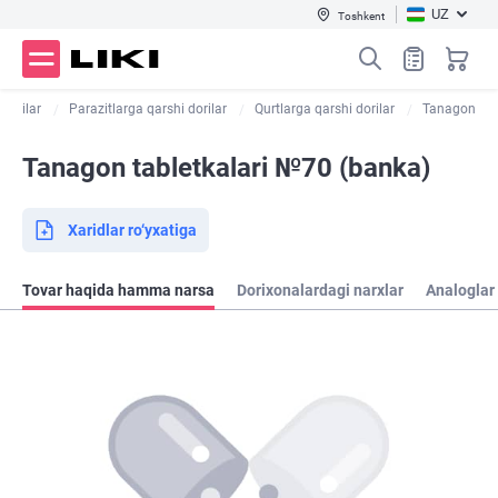
UZ
Toshkent
 dorilar
Parazitlarga qarshi dorilar
Qurtlarga qarshi dorilar
Tanagon
Tanagon tabletkalari №70 (banka)
Xaridlar ro‘yxatiga
Tovar haqida hamma narsa
Dorixonalardagi narxlar
Analoglar