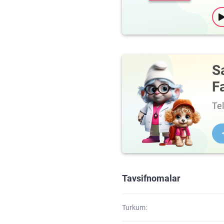
S
F
Te
Tavsifnomalar
Turkum: