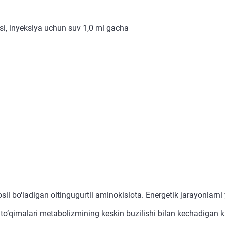
si, inyeksiya uchun suv 1,0 ml gacha
sil bo‘ladigan oltingugurtli aminokislota. Energetik jarayonlarn
z to‘qimalari metabolizmining keskin buzilishi bilan kechadigan k