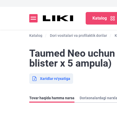
Katalog
Katalog
Dori vositalari va profilaktik dorilar
K
Taumed Neo uchun er
blister х 5 ampula)
Xaridlar ro‘yxatiga
Tovar haqida hamma narsa
Dorixonalardagi narxl