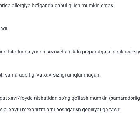
ariga allergiya bo‘lganda qabul qilish mumkin emas.
adi.
gibitorlariga yuqori sezuvchanlikda preparatga allergik reaksi
sh samaradorligi va xavfsizligi aniqlanmagan.
faqat xavf/foyda nisbatidan so‘ng qo‘llash mumkin (samaradorlig
sial xavfli mexanizmlarni boshqarish qobiliyatiga ta’siri