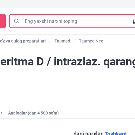
B
o'z va quloq preparatlari
Taumed
Taumed Neo
itma D / intrazlaz. qaran
ar
Analoglar (dan 4 500 so'm)
dagi narxlar
Toshkent