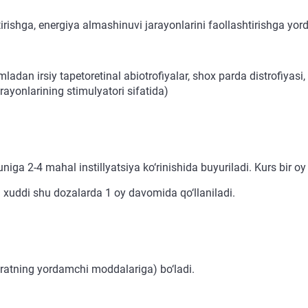
rishga, energiya almashinuvi jarayonlarini faollashtirishga yor
mladan irsiy tapetoretinal abiotrofiyalar, shox parda distrofiyasi, 
rayonlarining stimulyatori sifatida)
a 2-4 mahal instillyatsiya ko‘rinishida buyuriladi. Kurs bir oy 
da xuddi shu dozalarda 1 oy davomida qo‘llaniladi.
ratning yordamchi moddalariga) bo‘ladi.