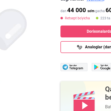
44 000
6
dan
so'm
gacha
Retsept bo'yicha
223 ta
Dorixonalarda
Analoglar (dan
Q
b
Bat