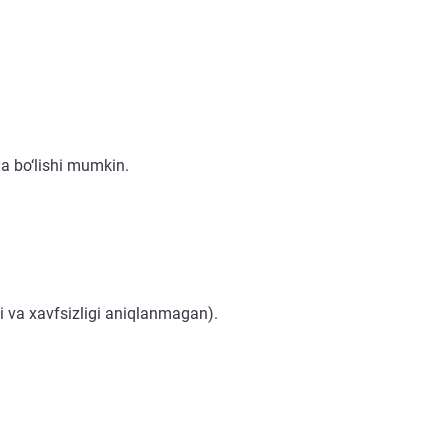
ya bo‘lishi mumkin.
i va xavfsizligi aniqlanmagan).