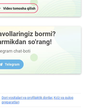
Video tomosha qilish
avollaringiz bormi?
armikdan so'rang!
legram chat-boti
Telegram
Dori vositalari va profilaktik dorilar
,
Ko'z va quloq
preparatlari