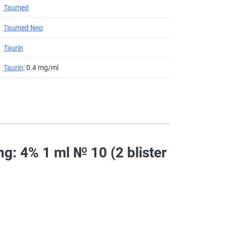
Taumed
Taumed Neo
Taurin
Taurin
: 0.4 mg/ml
g: 4% 1 ml № 10 (2 blister