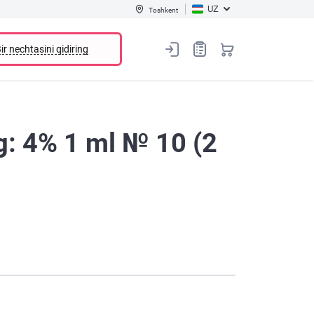
UZ
Toshkent
ir nechtasini qidiring
g: 4% 1 ml № 10 (2