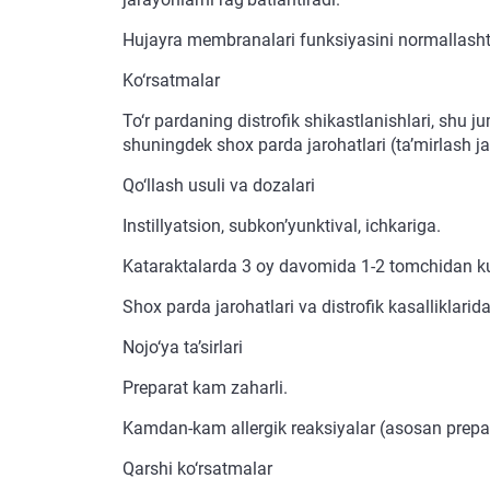
Hujayra membranalari funksiyasini normallashti
Ko‘rsatmalar
To‘r pardaning distrofik shikastlanishlari, shu ju
shuningdek shox parda jarohatlari (ta’mirlash ja
Qo‘llash usuli va dozalari
Instillyatsion, subkon’yunktival, ichkariga.
Kataraktalarda 3 oy davomida 1-2 tomchidan kunig
Shox parda jarohatlari va distrofik kasalliklari
Nojo‘ya ta’sirlari
Preparat kam zaharli.
Kamdan-kam allergik reaksiyalar (asosan prepa
Qarshi ko‘rsatmalar