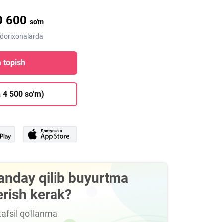
0 600
so'm
 dorixonalarda
 topish
 4 500 so'm)
anday qilib buyurtma
erish kerak?
afsil qo'llanma