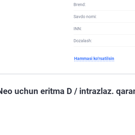
Brend:
Savdo nomi:
INN:
Dozalash:
Hammasi ko‘rsatilsin
o uchun eritma D / intrazlaz. qaran