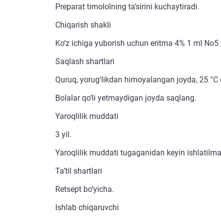
Preparat timololning ta’sirini kuchaytiradi.
Chiqarish shakli
Ko‘z ichiga yuborish uchun eritma 4% 1 ml No5 
Saqlash shartlari
Quruq, yorug‘likdan himoyalangan joyda, 25 °C
Bolalar qo‘li yetmaydigan joyda saqlang.
Yaroqlilik muddati
3 yil.
Yaroqlilik muddati tugaganidan keyin ishlatilma
Ta’til shartlari
Retsept bo‘yicha.
Ishlab chiqaruvchi