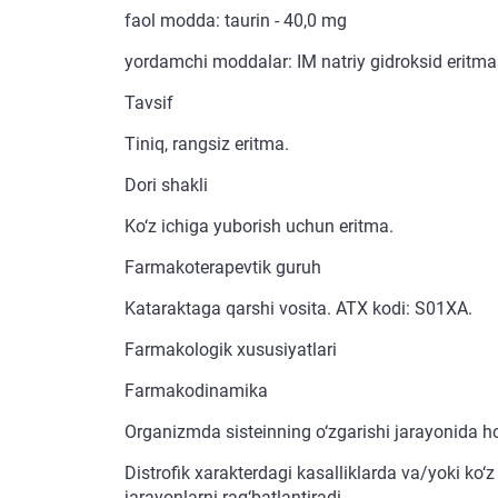
faol modda: taurin - 40,0 mg
yordamchi moddalar: ІM natriy gidroksid eritma
Tavsif
Tiniq, rangsiz eritma.
Dori shakli
Ko‘z ichiga yuborish uchun eritma.
Farmakoterapevtik guruh
Kataraktaga qarshi vosita. ATX kodi: S01XA.
Farmakologik xususiyatlari
Farmakodinamika
Organizmda sisteinning o‘zgarishi jarayonida ho
Distrofik xarakterdagi kasalliklarda va/yoki ko‘
jarayonlarni rag‘batlantiradi.