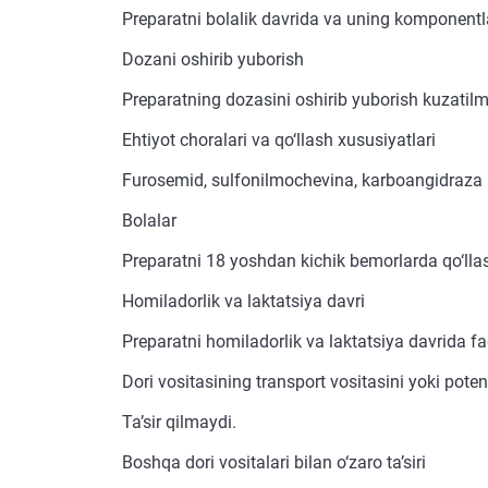
Preparatni bolalik davrida va uning komponentl
Dozani oshirib yuborish
Preparatning dozasini oshirib yuborish kuzatilm
Ehtiyot choralari va qo‘llash xususiyatlari
Furosemid, sulfonilmochevina, karboangidraza in
Bolalar
Preparatni 18 yoshdan kichik bemorlarda qo‘lla
Homiladorlik va laktatsiya davri
Preparatni homiladorlik va laktatsiya davrida 
Dori vositasining transport vositasini yoki poten
Ta’sir qilmaydi.
Boshqa dori vositalari bilan o‘zaro ta’siri