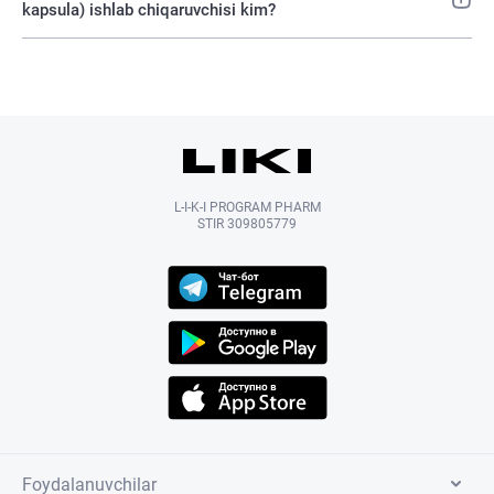
kapsula) ishlab chiqaruvchisi kim?
L-I-K-I PROGRAM PHARM
STIR 309805779
Foydalanuvchilar