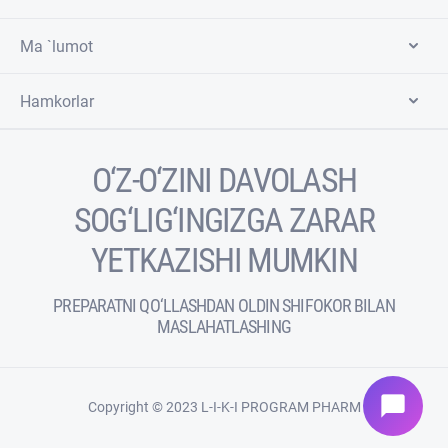
Ma `lumot
Hamkorlar
O‘Z-O‘ZINI DAVOLASH
SOG‘LIG‘INGIZGA ZARAR
YETKAZISHI MUMKIN
PREPARATNI QO‘LLASHDAN OLDIN SHIFOKOR BILAN
MASLAHATLASHING
chat_bubble
Copyright © 2023 L-I-K-I PROGRAM PHARM