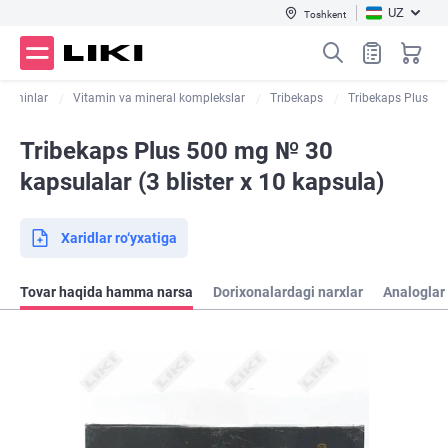
UZ
Toshkent
itaminlar
Vitamin va mineral komplekslar
Tribekaps
Tribekaps Plus
Tribekaps Plus 500 mg № 30
kapsulalar (3 blister х 10 kapsula)
Xaridlar ro‘yxatiga
Tovar haqida hamma narsa
Dorixonalardagi narxlar
Analoglar