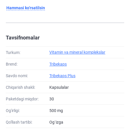
Hammasi ko‘rsatilsin
Tavsifnomalar
Vitamin va mineral komplekslar
Turkum:
Brend:
Tribekaps
Savdo nomi:
Tribekaps Plus
Chiqarish shakli:
Kapsulalar
Paketdagi miqdor:
30
Og'irligi:
500 mg
Qo'llash tartibi:
Og`izga