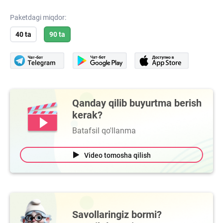
Paketdagi miqdor:
40 ta
90 ta
Qanday qilib buyurtma berish
kerak?
Batafsil qo'llanma
Video tomosha qilish
Savollaringiz bormi?