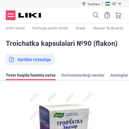
UZ
Toshkent
ga qarshi dorilar
Qurtlarga qarshi dorilar
Evalar
Эвалар Тройчатка
Troichatka kapsulalari №90 (flakon)
Xaridlar ro‘yxatiga
Tovar haqida hamma narsa
Dorixonalardagi narxlar
Analoglar