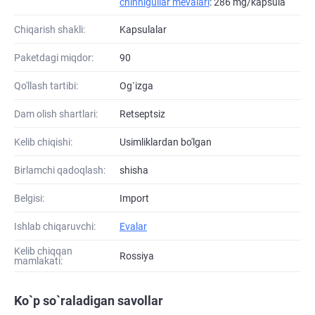
chinnigullar mevalari
: 286 mg/kapsula
Chiqarish shakli:
Kapsulalar
Paketdagi miqdor:
90
Qo'llash tartibi:
Og`izga
Dam olish shartlari:
Retseptsiz
Kelib chiqishi:
Usimliklardan bo'lgan
Birlamchi qadoqlash:
shisha
Belgisi:
Import
Ishlab chiqaruvchi:
Evalar
Kelib chiqqan
Rossiya
mamlakati:
Ko`p so`raladigan savollar