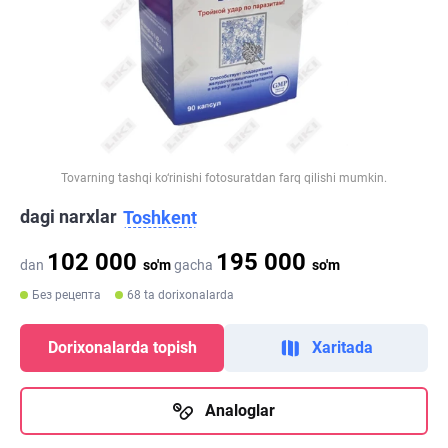
Tovarning tashqi ko‘rinishi fotosuratdan farq qilishi mumkin.
dagi narxlar
Toshkent
102 000
195 000
dan
so'm
gacha
so'm
Без рецепта
68 ta dorixonalarda
Dorixonalarda topish
Xaritada
Analoglar