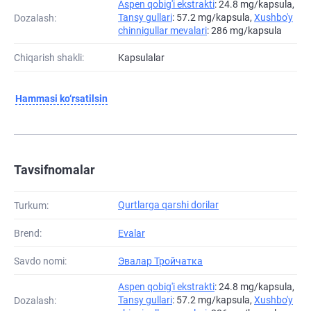
Aspen qobig'i ekstrakti
: 24.8 mg/kapsula,
Tansy gullari
: 57.2 mg/kapsula,
Xushbo'y
Dozalash:
chinnigullar mevalari
: 286 mg/kapsula
Chiqarish shakli:
Kapsulalar
Hammasi ko‘rsatilsin
Tavsifnomalar
Qurtlarga qarshi dorilar
Turkum:
Brend:
Evalar
Savdo nomi:
Эвалар Тройчатка
Aspen qobig'i ekstrakti
: 24.8 mg/kapsula,
Tansy gullari
: 57.2 mg/kapsula,
Xushbo'y
Dozalash: