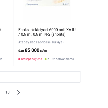
0
Enoks in'ektsiyasi 6000 anti-XA IU
/ 0,6 ml, 0,6 ml №2 (shprits)
Atabay Ilac Fabricasi (Turkiya)
85 000
dan
so'm
da
Retsept bo'yicha
в 162 dorixonalarda
18