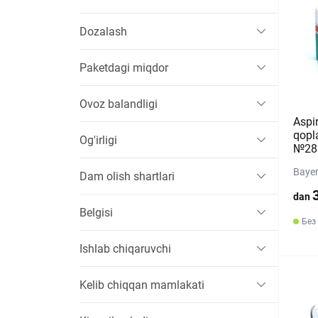
Dozalash
Paketdagi miqdor
Ovoz balandligi
Aspir
qopl
Og'irligi
№28 (
Bayer
Dam olish shartlari
dan
Belgisi
Без
Ishlab chiqaruvchi
Kelib chiqqan mamlakati