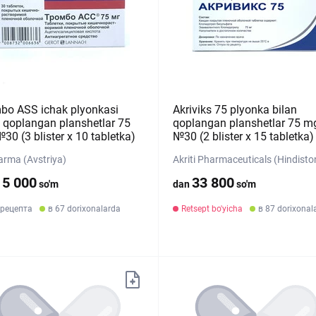
bo ASS ichak plyonkasi
Akriviks 75 plyonka bilan
n qoplangan planshetlar 75
qoplangan planshetlar 75 m
30 (3 blister х 10 tabletka)
№30 (2 blister х 15 tabletka)
Farma (Avstriya)
Akriti Pharmaceuticals (Hindisto
15 000
33 800
so'm
dan
so'm
 рецепта
в 67 dorixonalarda
Retsept bo'yicha
в 87 dorixonal