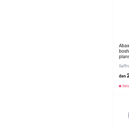
Abax
bosh
plan
Saffr
dan
Rets