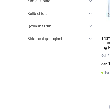
Kim qila oladi
Kelib chiqishi
Qo'llash tartibi
Trom
Birlamchi qadoqlash
bila
mg №
G.l. 
dan
Без