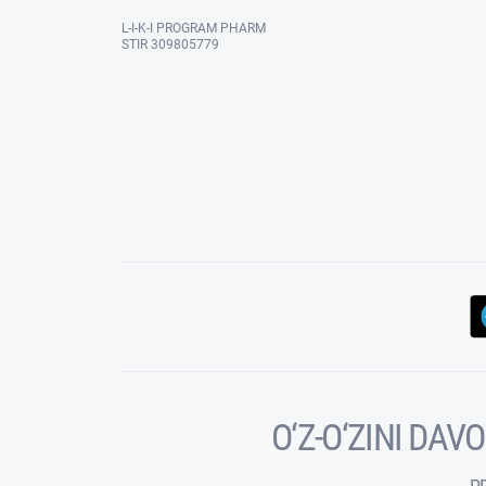
L-I-K-I PROGRAM PHARM
STIR 309805779
O‘Z-O‘ZINI DA