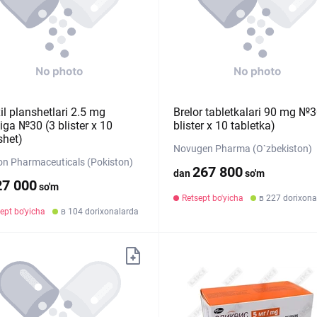
il planshetlari 2.5 mg
Brelor tabletkalari 90 mg №3
iga №30 (3 blister х 10
blister х 10 tabletka)
shet)
Novugen Pharma (O`zbekiston)
on Pharmaceuticals (Pokiston)
267 800
dan
so'm
27 000
so'm
Retsept bo'yicha
в 227 dorixona
ept bo'yicha
в 104 dorixonalarda