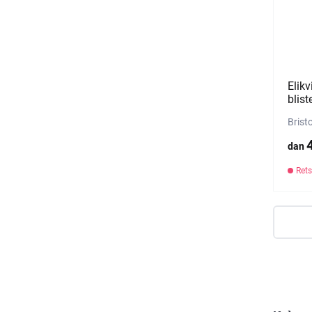
Elikv
blist
Brist
dan
Rets