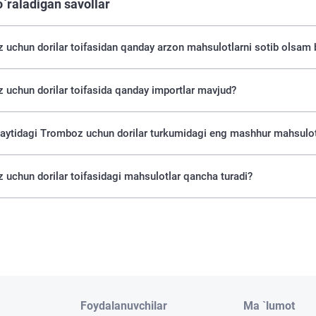
o`raladigan savollar
uchun dorilar toifasidan qanday arzon mahsulotlarni sotib olsam 
uchun dorilar toifasida qanday importlar mavjud?
saytidagi Tromboz uchun dorilar turkumidagi eng mashhur mahsulot
uchun dorilar toifasidagi mahsulotlar qancha turadi?
Foydalanuvchilar
Ma `lumot