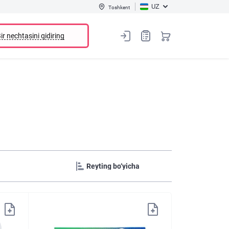
UZ
Toshkent
ir nechtasini qidiring