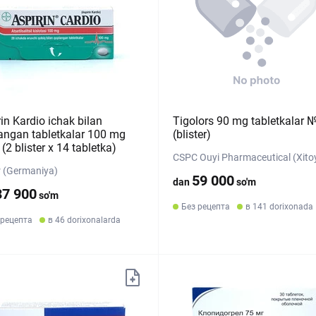
in Kardio ichak bilan
Tigolors 90 mg tabletkalar 
angan tabletkalar 100 mg
(blister)
2 blister х 14 tabletka)
CSPC Ouyi Pharmaceutical (Xito
 (Germaniya)
59 000
dan
so'm
37 900
so'm
Без рецепта
в 141 dorixonada
 рецепта
в 46 dorixonalarda