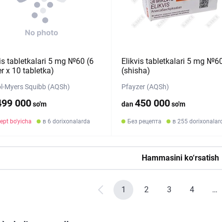
is tabletkalari 5 mg №60 (6
Elikvis tabletkalari 5 mg №6
er х 10 tabletka)
(shisha)
ol-Myers Squibb (AQSh)
Pfayzer (AQSh)
499 000
450 000
so'm
dan
so'm
ept bo'yicha
в 6 dorixonalarda
Без рецепта
в 255 dorixonalar
Hammasini ko‘rsatish
1
2
3
4
…