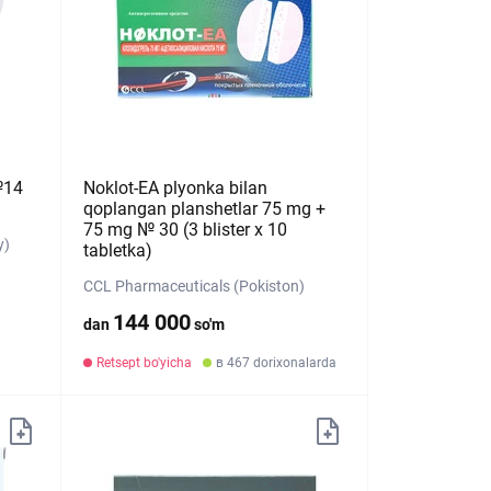
№14
Noklot-EA plyonka bilan
qoplangan planshetlar 75 mg +
75 mg № 30 (3 blister х 10
y)
tabletka)
CCL Pharmaceuticals (Pokiston)
144 000
dan
so'm
Retsept bo'yicha
в 467 dorixonalarda