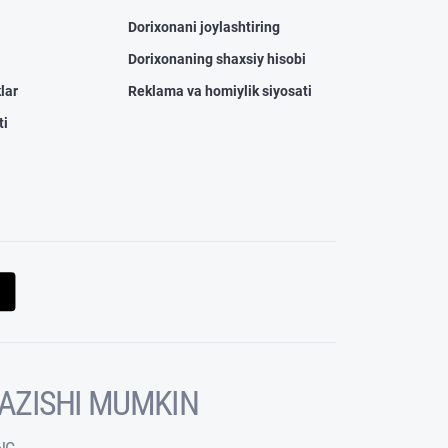
Dorixonani joylashtiring
Dorixonaning shaxsiy hisobi
lar
Reklama va homiylik siyosati
ti
KAZISHI MUMKIN