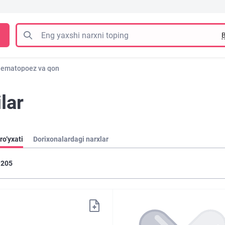
B
ematopoez va qon
lar
ro‘yxati
Dorixonalardagi narxlar
205