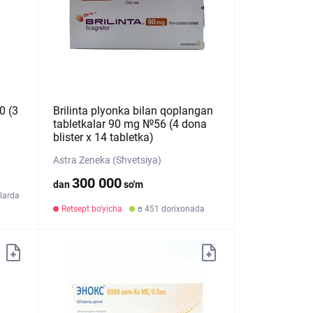
0 (3
Brilinta plyonka bilan qoplangan
tabletkalar 90 mg №56 (4 dona
blister х 14 tabletka)
Astra Zeneka (Shvetsiya)
300 000
dan
so'm
larda
Retsept bo'yicha
в 451 dorixonada