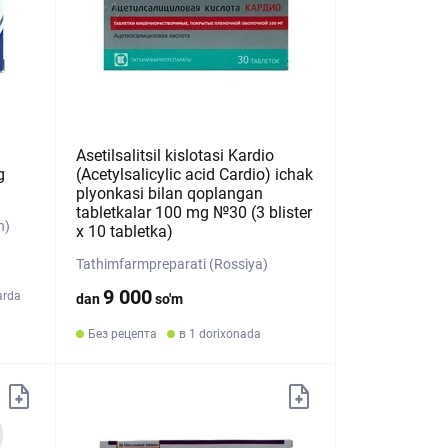
Asetilsalitsil kislotasi Kardio
g
(Acetylsalicylic acid Cardio) ichak
plyonkasi bilan qoplangan
tabletkalar 100 mg №30 (3 blister
n)
х 10 tabletka)
Tathimfarmpreparati (Rossiya)
9 000
arda
dan
so'm
Без рецепта
в 1 dorixonada