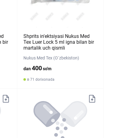
ed
Shprits in'ektsiyasi Nukus Med
 bir
Tex Luer Lock 5 ml igna bilan bir
martalik uch qismli
Nukus Med Tex (O`zbekiston)
400
dan
so'm
в 71 dorixonada