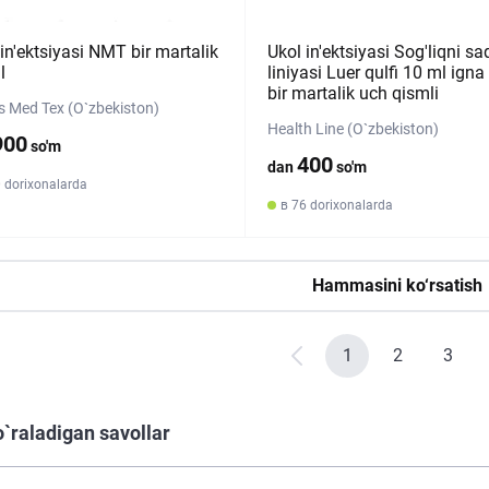
in'ektsiyasi NMT bir martalik
Ukol in'ektsiyasi Sog'liqni sa
l
liniyasi Luer qulfi 10 ml igna
bir martalik uch qismli
 Med Tex (O`zbekiston)
Health Line (O`zbekiston)
900
so'm
400
dan
so'm
 dorixonalarda
в 76 dorixonalarda
Hammasini ko‘rsatish
1
2
3
o`raladigan savollar