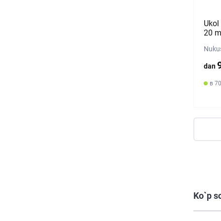
Ukol 
20 m
Nukus
dan
в 70
Ko`p s