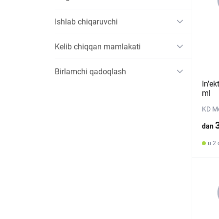
Ishlab chiqaruvchi
Kelib chiqqan mamlakati
Birlamchi qadoqlash
In'e
ml
KD Me
dan
в 2 