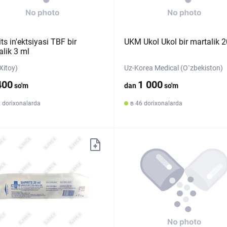
ts in'ektsiyasi TBF bir
UKM Ukol Ukol bir martalik 2
alik 3 ml
Xitoy)
Uz-Korea Medical (O`zbekiston)
400
1 000
so'm
dan
so'm
 dorixonalarda
в 46 dorixonalarda