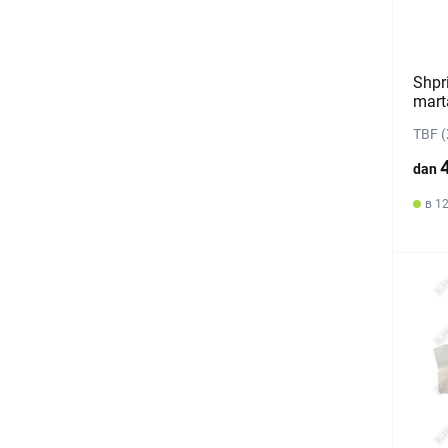
Shpri
mart
TBF (
dan
в 12