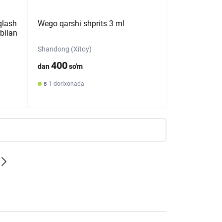
qlash
Wego qarshi shprits 3 ml
 bilan
Shandong (Xitoy)
400
dan
so'm
в 1 dorixonada