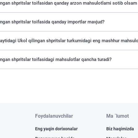
ingan shpritslar toifasidan qanday arzon mahsulotlarni sotib olsam
ingan shpritslar toifasida qanday importlar mavjud?
saytidagi Ukol qilingan shpritslar turkumidagi eng mashhur mahsulo
ingan shpritslar toifasidagi mahsulotlar qancha turadi?
Foydalanuvchilar
Ma `lumot
Eng yaqin dorixonalar
Biz haqimizda