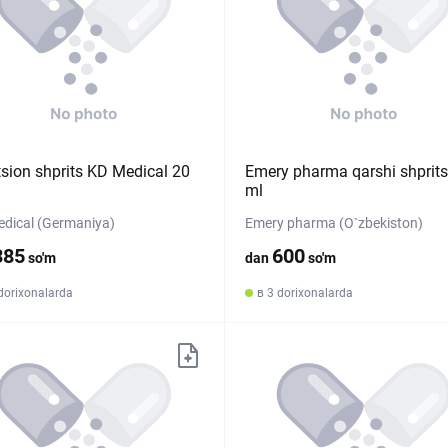
ktsion shprits KD Medical 20
Emery pharma qarshi shprits
ml
dical (Germaniya)
Emery pharma (O`zbekiston)
385
600
so'm
dan
so'm
dorixonalarda
в 3 dorixonalarda