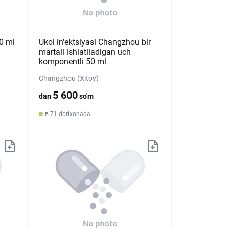
0 ml
Ukol in'ektsiyasi Changzhou bir
martali ishlatiladigan uch
komponentli 50 ml
Changzhou (Xitoy)
5 600
dan
so'm
в 71 dorixonada