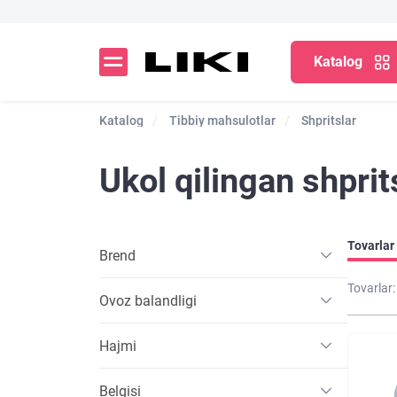
Katalog
Katalog
Tibbiy mahsulotlar
Shpritslar
Ukol qilingan shprit
Tovarlar 
Brend
Tovarlar:
Ovoz balandligi
Hajmi
Belgisi