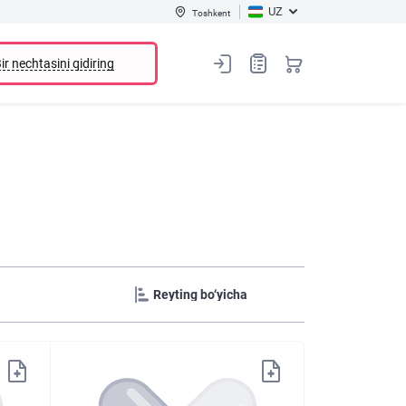
UZ
Toshkent
ir nechtasini qidiring