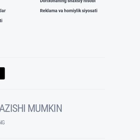
Dorixonaning shaxsiy hisobi
lar
Reklama va homiylik siyosati
ti
KAZISHI MUMKIN
NG