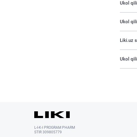
Ukol qil
Ukol qil
Liki.uz 
Ukol qil
L-I-K-I PROGRAM PHARM
STIR 309805779