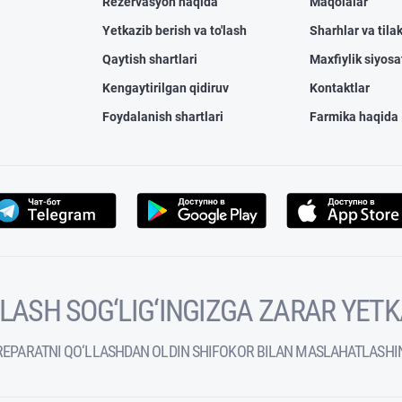
Rezervasyon haqida
Maqolalar
Yetkazib berish va to'lash
Sharhlar va tilak
Qaytish shartlari
Maxfiylik siyosa
Kengaytirilgan qidiruv
Kontaktlar
Foydalanish shartlari
Farmika haqida
VOLASH SOG‘LIG‘INGIZGA ZARAR YET
REPARATNI QO‘LLASHDAN OLDIN SHIFOKOR BILAN MASLAHATLASHI