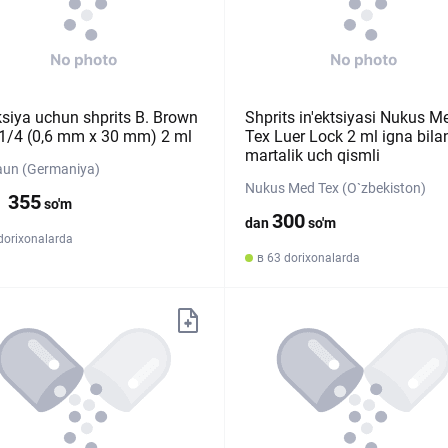
ksiya uchun shprits B. Brown
Shprits in'ektsiyasi Nukus M
1/4 (0,6 mm х 30 mm) 2 ml
Tex Luer Lock 2 ml igna bilan
martalik uch qismli
aun (Germaniya)
Nukus Med Tex (O`zbekiston)
1 355
so'm
300
dan
so'm
dorixonalarda
в 63 dorixonalarda