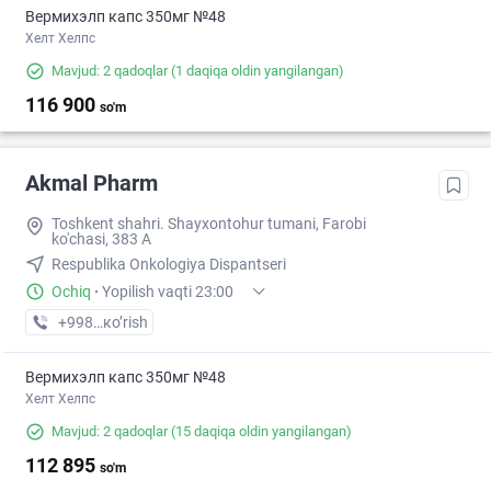
Вермихэлп капс 350мг №48
Хелт Хелпс
Mavjud: 2 qadoqlar
(1 daqiqa oldin yangilangan)
116 900
so'm
Akmal Pharm
Toshkent shahri. Shayxontohur tumani, Farobi
ko'chasi, 383 A
Respublika Onkologiya Dispantseri
Ochiq
·
Yopilish vaqti 23:00
+998 (99) XXX-XX-XX
кo’rish
Вермихэлп капс 350мг №48
Хелт Хелпс
Mavjud: 2 qadoqlar
(15 daqiqa oldin yangilangan)
112 895
so'm