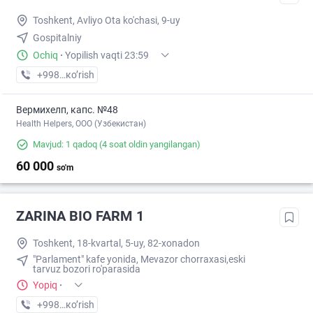
Toshkent, Avliyo Ota ko'chasi, 9-uy
Gospitalniy
Ochiq
·
Yopilish vaqti 23:59
+998 (99) XXX-XX-XX
кo’rish
Вермихелп, капс. №48
Health Helpers, OOO (Узбекистан)
Mavjud: 1 qadoq
(4 soat oldin yangilangan)
60 000
so'm
ZARINA BIO FARM 1
Toshkent, 18-kvartal, 5-uy, 82-xonadon
"Parlament" kafe yonida, Mevazor chorraxasi,eski
tarvuz bozori ro'parasida
Yopiq
·
+998 (99) XXX-XX-XX
кo’rish