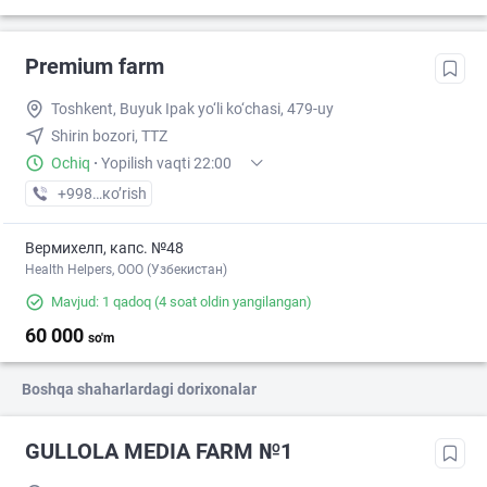
Premium farm
Toshkent, Buyuk Ipak yo‘li ko‘chasi, 479-uy
Shirin bozori, TTZ
Ochiq
·
Yopilish vaqti 22:00
+998 (71) XXX-XX-XX
кo’rish
Вермихелп, капс. №48
Health Helpers, OOO (Узбекистан)
Mavjud: 1 qadoq
(4 soat oldin yangilangan)
60 000
so'm
Boshqa shaharlardagi dorixonalar
GULLOLA MEDIA FARM №1