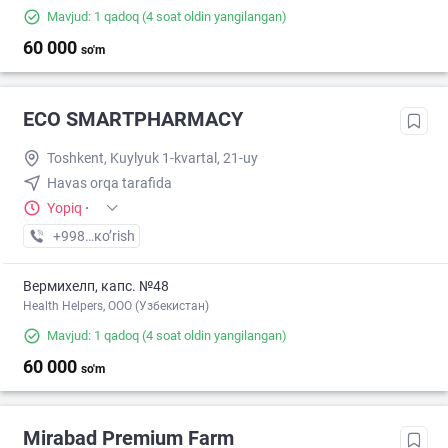
Mavjud: 1 qadoq
(4 soat oldin yangilangan)
60 000
so'm
ECO SMARTPHARMACY
Toshkent, Kuylyuk 1-kvartal, 21-uy
Havas orqa tarafida
Yopiq
·
+998 (77) XXX-XX-XX
кo’rish
Вермихелп, капс. №48
Health Helpers, OOO (Узбекистан)
Mavjud: 1 qadoq
(4 soat oldin yangilangan)
60 000
so'm
Mirabad Premium Farm