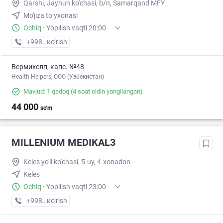
Qarshi, Jayhun ko'chasi, b/n, Samarqand MFY
Mo'jiza toʻyxonasi
Ochiq
·
Yopilish vaqti 20:00
+998 (55) XXX-XX-XX
кo’rish
Вермихелп, капс. №48
Health Helpers, OOO (Узбекистан)
Mavjud: 1 qadoq
(4 soat oldin yangilangan)
44 000
so'm
MILLENIUM MEDIKAL3
Keles yo'li ko'chasi, 5-uy, 4-xonadon
Keles
Ochiq
·
Yopilish vaqti 23:00
+998 (95) XXX-XX-XX
кo’rish