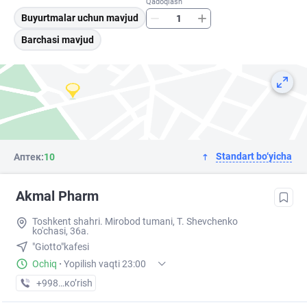
Qadoqlash
Buyurtmalar uchun mavjud
Barchasi mavjud
Standart bo‘yicha
Аптек:
10
Akmal Pharm
Toshkent shahri. Mirobod tumani, T. Shevchenko
ko'chasi, 36a.
"Giotto"kafesi
Ochiq
·
Yopilish vaqti 23:00
+998 (99) XXX-XX-XX
кo’rish