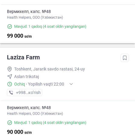
Вермихелп, капс. №48
Health Helpers, OOO (Узбекистан)
Mavjud: 1 qadoq
(4 soat oldin yangilangan)
99 000
so'm
Laziza Farm
Toshkent, Jararik savdo rastasi, 24-uy
Aslan trikotaj
Ochiq
·
Yopilish vaqti 22:00
+998 (71) XXX-XX-XX
кo’rish
Вермихелп, капс. №48
Health Helpers, OOO (Узбекистан)
Mavjud: 1 qadoq
(4 soat oldin yangilangan)
90 000
so'm