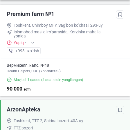
Premium farm №1
Toshkent, Chimboy MFY, Sag‘bon ko‘chasi, 293-uy
Islomobod masjidi ro‘parasida, Korzinka mahalla
yonida
Yopiq
·
+998 (95) XXX-XX-XX
кo’rish
Вермихелп, капс. №48
Health Helpers, OOO (Узбекистан)
Mavjud: 1 qadoq
(4 soat oldin yangilangan)
90 000
so'm
ArzonApteka
Toshkent, TTZ-2, Shirina bozori, 40A-uy
TTZ bozori