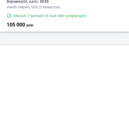
Вермихелп, капс. №48
Health Helpers, OOO (Узбекистан)
Mavjud: 2 qadoqlar
(4 soat oldin yangilangan)
105 000
so'm