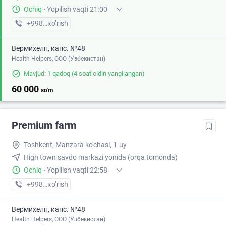
Ochiq
·
Yopilish vaqti 21:00
+998 (95) XXX-XX-XX
кo’rish
Вермихелп, капс. №48
Health Helpers, OOO (Узбекистан)
Mavjud: 1 qadoq
(4 soat oldin yangilangan)
60 000
so'm
Premium farm
Toshkent, Manzara ko'chasi, 1-uy
High town savdo markazi yonida (orqa tomonda)
Ochiq
·
Yopilish vaqti 22:58
+998 (77) XXX-XX-XX
кo’rish
Вермихелп, капс. №48
Health Helpers, OOO (Узбекистан)