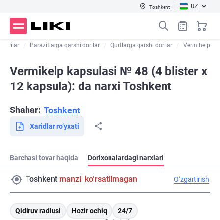
UZ
Toshkent
 dorilar
Parazitlarga qarshi dorilar
Qurtlarga qarshi dorilar
Vermihelp
Vermikelp kapsulasi № 48 (4 blister х
12 kapsula): da narxi Toshkent
Shahar:
Toshkent
Xaridlar ro‘yxati
Barchasi tovar haqida
Dorixonalardagi narxlari
Toshkent
manzil ko‘rsatilmagan
O‘zgartirish
Qidiruv radiusi
Hozir ochiq
24/7