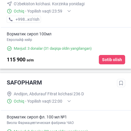
O'zbekiston ko'chasi. Korzinka yonidagi
Ochiq
·
Yopilish vaqti 23:59
+998 (90) XXX-XX-XX
кo’rish
Ворматик сироп 100мл
Евролайф кейр
Mavjud: 3 donalar
(31 daqiqa oldin yangilangan)
115 900
Sotib olish
so'm
SAFOPHARM
Andijon, Abdurauf Fitrat ko'chasi 236 D
Ochiq
·
Yopilish vaqti 22:00
Ворматик сироп фл. 100 мл №1
Виола Фармацевтическая фабрика ЧАО