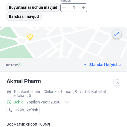
Miqdori
Buyurtmalar uchun mavjud
Barchasi mavjud
Standart bo‘yicha
Аптек:
3
Akmal Pharm
Toshkent shahri. Chilonzor tumani, 9-lvartal, Katartal
ko'chasi, 5
Ochiq
·
Yopilish vaqti 23:00
+998 (99) XXX-XX-XX
кo’rish
Ворматик сироп 100мл