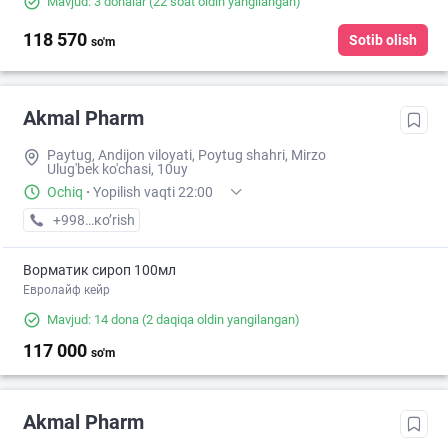
Mavjud: 3 donalar
(22 soat oldin yangilangan)
118 570
Sotib olish
so'm
Akmal Pharm
Paytug, Andijon viloyati, Poytug shahri, Mirzo
Ulug'bek ko'chasi, 10uy
Ochiq
·
Yopilish vaqti 22:00
+998 (90) XXX-XX-XX
кo’rish
Ворматик сироп 100мл
Евролайф кейр
Mavjud: 14 dona
(2 daqiqa oldin yangilangan)
117 000
so'm
Akmal Pharm