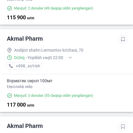
Mavjud: 2 donalar
(49 daqiqa oldin yangilangan)
115 900
so'm
Akmal Pharm
Andijon shahri Lermontov ko'chasi, 70
Ochiq
·
Yopilish vaqti 22:00
+998 (90) XXX-XX-XX
кo’rish
Ворматик сироп 100мл
Евролайф кейр
Mavjud: 3 donalar
(55 daqiqa oldin yangilangan)
117 000
so'm
Akmal Pharm