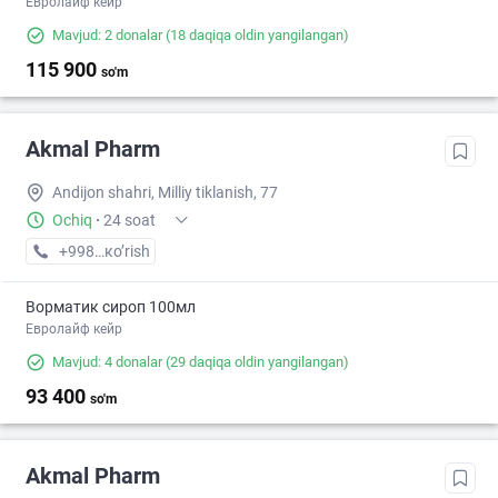
Евролайф кейр
Mavjud: 2 donalar
(18 daqiqa oldin yangilangan)
115 900
so'm
Akmal Pharm
Andijon shahri, Milliy tiklanish, 77
Ochiq
·
24 soat
+998 (91) XXX-XX-XX
кo’rish
Ворматик сироп 100мл
Евролайф кейр
Mavjud: 4 donalar
(29 daqiqa oldin yangilangan)
93 400
so'm
Akmal Pharm