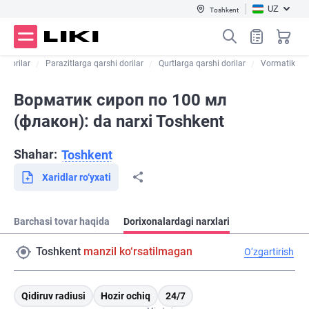
UZ
Toshkent
k dorilar
Parazitlarga qarshi dorilar
Qurtlarga qarshi dorilar
Vormatik
Ворматик сироп по 100 мл
(флакон): da narxi Toshkent
Shahar:
Toshkent
Xaridlar ro‘yxati
Barchasi tovar haqida
Dorixonalardagi narxlari
Toshkent
manzil ko‘rsatilmagan
O‘zgartirish
Qidiruv radiusi
Hozir ochiq
24/7