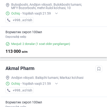
Buloqboshi, Andijon viloyati. Bulokboshi tumani,
MFY Bozorboshi, mehri kulol ko'chasi, 10
Ochiq
·
Yopilish vaqti 21:59
+998 (88) XXX-XX-XX
кo’rish
Ворматик сироп 100мл
Евролайф кейр
Mavjud: 2 donalar
(1 soat oldin yangilangan)
113 000
so'm
Akmal Pharm
Andijon viloyati. Baliqchi tumani, Markaz ko'chasi
Ochiq
·
Yopilish vaqti 21:59
+998 (91) XXX-XX-XX
кo’rish
Ворматик сироп 100мл