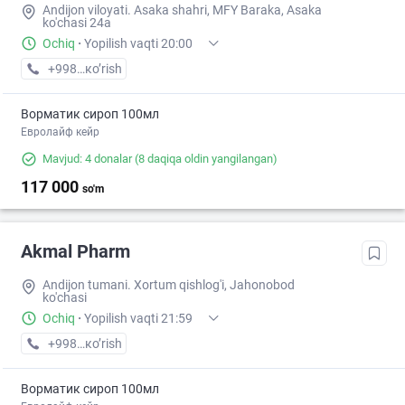
Andijon viloyati. Asaka shahri, MFY Baraka, Asaka
ko'chasi 24a
Ochiq
·
Yopilish vaqti 20:00
+998 (88) XXX-XX-XX
кo’rish
Ворматик сироп 100мл
Евролайф кейр
Mavjud: 4 donalar
(8 daqiqa oldin yangilangan)
117 000
so'm
Akmal Pharm
Andijon tumani. Xortum qishlog'i, Jahonobod
ko'chasi
Ochiq
·
Yopilish vaqti 21:59
+998 (91) XXX-XX-XX
кo’rish
Ворматик сироп 100мл