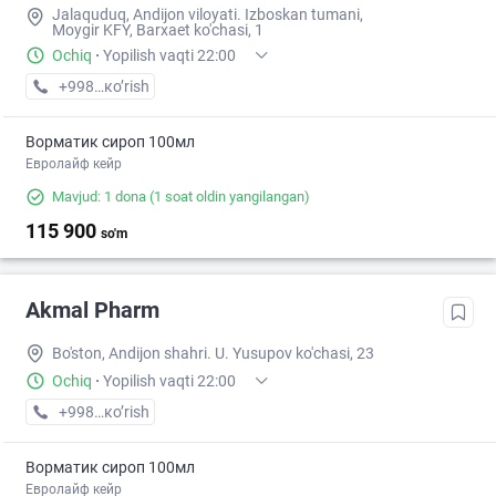
Jalaquduq, Andijon viloyati. Izboskan tumani,
Moygir KFY, Barxaet ko'chasi, 1
Ochiq
·
Yopilish vaqti 22:00
+998 (90) XXX-XX-XX
кo’rish
Ворматик сироп 100мл
Евролайф кейр
Mavjud: 1 dona
(1 soat oldin yangilangan)
115 900
so'm
Akmal Pharm
Bo'ston, Andijon shahri. U. Yusupov ko'chasi, 23
Ochiq
·
Yopilish vaqti 22:00
+998 (90) XXX-XX-XX
кo’rish
Ворматик сироп 100мл
Евролайф кейр