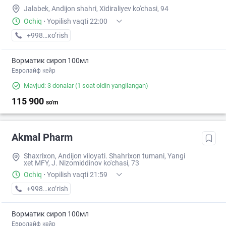
Jalabek, Andijon shahri, Xidiraliyev ko'chasi, 94
Ochiq
·
Yopilish vaqti 22:00
+998 (90) XXX-XX-XX
кo’rish
Ворматик сироп 100мл
Евролайф кейр
Mavjud: 3 donalar
(1 soat oldin yangilangan)
115 900
so'm
Akmal Pharm
Shaxrixon, Andijon viloyati. Shahrixon tumani, Yangi
xet MFY, J. Nizomiddinov ko'chasi, 73
Ochiq
·
Yopilish vaqti 21:59
+998 (90) XXX-XX-XX
кo’rish
Ворматик сироп 100мл
Евролайф кейр