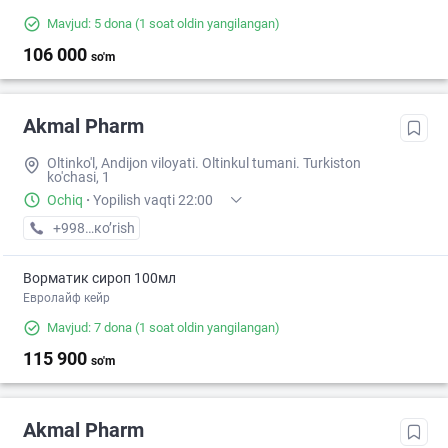
Mavjud: 5 dona
(1 soat oldin yangilangan)
106 000
so'm
Akmal Pharm
Oltinko'l, Andijon viloyati. Oltinkul tumani. Turkiston
ko'chasi, 1
Ochiq
·
Yopilish vaqti 22:00
+998 (90) XXX-XX-XX
кo’rish
Ворматик сироп 100мл
Евролайф кейр
Mavjud: 7 dona
(1 soat oldin yangilangan)
115 900
so'm
Akmal Pharm