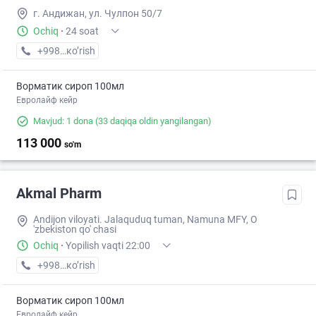
г. Андижан, ул. Чулпон 50/7
Ochiq
·
24 soat
+998 (91) XXX-XX-XX
кo’rish
Ворматик сироп 100мл
Евролайф кейр
Mavjud: 1 dona
(33 daqiqa oldin yangilangan)
113 000
so'm
Akmal Pharm
Andijon viloyati. Jalaquduq tuman, Namuna MFY, O
'zbekiston qo' chasi
Ochiq
·
Yopilish vaqti 22:00
+998 (90) XXX-XX-XX
кo’rish
Ворматик сироп 100мл
Евролайф кейр