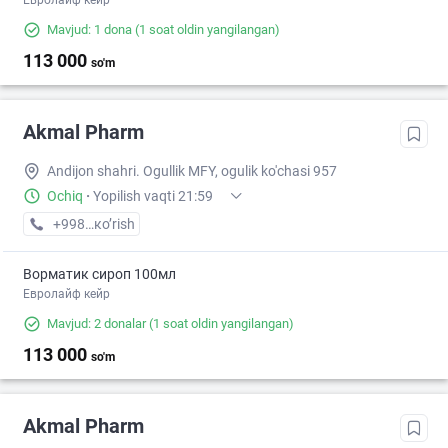
Евролайф кейр
Mavjud: 1 dona
(1 soat oldin yangilangan)
113 000
so'm
Akmal Pharm
Andijon shahri. Ogullik MFY, ogulik ko'chasi 957
Ochiq
·
Yopilish vaqti 21:59
+998 (91) XXX-XX-XX
кo’rish
Ворматик сироп 100мл
Евролайф кейр
Mavjud: 2 donalar
(1 soat oldin yangilangan)
113 000
so'm
Akmal Pharm