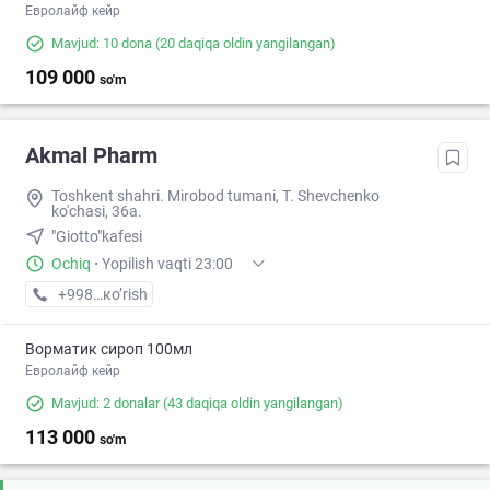
Евролайф кейр
Mavjud: 10 dona
(20 daqiqa oldin yangilangan)
109 000
so'm
Akmal Pharm
Toshkent shahri. Mirobod tumani, T. Shevchenko
ko'chasi, 36a.
"Giotto"kafesi
Ochiq
·
Yopilish vaqti 23:00
+998 (99) XXX-XX-XX
кo’rish
Ворматик сироп 100мл
Евролайф кейр
Mavjud: 2 donalar
(43 daqiqa oldin yangilangan)
113 000
so'm