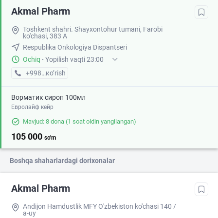
Akmal Pharm
Toshkent shahri. Shayxontohur tumani, Farobi
ko'chasi, 383 A
Respublika Onkologiya Dispantseri
Ochiq
·
Yopilish vaqti 23:00
+998 (99) XXX-XX-XX
кo’rish
Ворматик сироп 100мл
Евролайф кейр
Mavjud: 8 dona
(1 soat oldin yangilangan)
105 000
so'm
Boshqa shaharlardagi dorixonalar
Akmal Pharm
Andijon Hamdustlik MFY O'zbekiston ko'chasi 140 /
a-uy