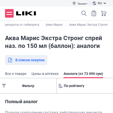
RU
Ташкент
Препараты от гайморита
Аква Марис
Аква Марис Экстра Стронг
Аква Марис Экстра Стронг спрей
наз. по 150 мл (баллон): аналоги
В список покупок
Все о товаре
Цены в аптеках
Аналоги (от 73 490 сум)
Фильтр
Полный аналог
Полное совпадение состава действующих веществ,