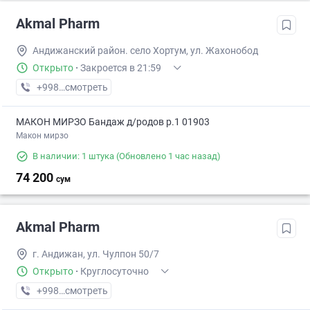
Akmal Pharm
Андижанский район. село Хортум, ул. Жахонобод
Открыто
·
Закроется в 21:59
+998 (91) XXX-XX-XX
смотреть
МАКОН МИРЗО Бандаж д/родов р.1 01903
Макон мирзо
В наличии: 1 штука
(Обновлено 1 час назад)
74 200
сум
Akmal Pharm
г. Андижан, ул. Чулпон 50/7
Открыто
·
Круглосуточно
+998 (91) XXX-XX-XX
смотреть