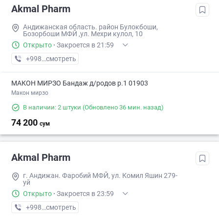
Akmal Pharm
Андижанская область. район Булокбоши,
Бозорбоши МФЙ ,ул. Мехри кулол, 10
Открыто
·
Закроется в 21:59
+998 (88) XXX-XX-XX
смотреть
МАКОН МИРЗО Бандаж д/родов р.1 01903
Макон мирзо
В наличии: 2 штуки
(Обновлено 36 мин. назад)
74 200
сум
Akmal Pharm
г. Андижан. Фаробий МФЙ, ул. Комил Яшин 279-
уй
Открыто
·
Закроется в 23:59
+998 (90) XXX-XX-XX
смотреть