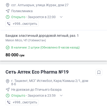
ссг. Алтыарык, улица Журак, дом 27
Поликлиника
Открыто
·
Закроется в 22:00
+998 (91) XXX-XX-XX
смотреть
Бандаж эластичный дородовой летный, раз. 1
Makon Mirzo, ЧП (Узбекистан)
В наличии: 2 штуки
(Обновлено 8 часов назад)
80 000
сум
Сеть Аптек Eco Pharma №19
г. Ташкент, МСГ Истикбол, Кара/Камыш 2/1, дом
8-б
Не доезжая до Птичьего базара
Открыто
·
Закроется в 23:59
+998 (55) XXX-XX-XX
смотреть