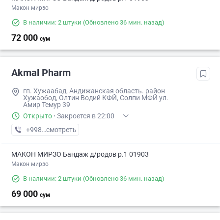
Макон мирзо
В наличии: 2 штуки
(Обновлено 36 мин. назад)
72 000
сум
Akmal Pharm
гп. Хужаабад, Андижанская область. район
Хужаобод, Олтин Водий КФЙ, Солпи МФЙ ул.
Амир Темур 39
Открыто
·
Закроется в 22:00
+998 (90) XXX-XX-XX
смотреть
МАКОН МИРЗО Бандаж д/родов р.1 01903
Макон мирзо
В наличии: 2 штуки
(Обновлено 36 мин. назад)
69 000
сум