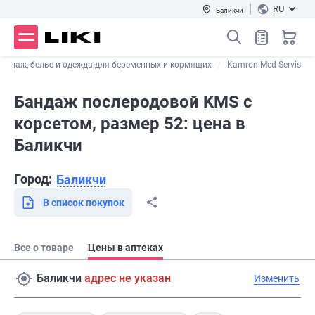
RU
Баликчи
андаж, белье и одежда для беременных и кормящих
Kamron Med Servis
Бандаж послеродовой KMS с
корсетом, размер 52: цена в
Баликчи
Город:
Баликчи
В список покупок
Все о товаре
Цены в аптеках
Баликчи
адрес не указан
Изменить