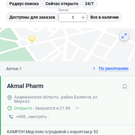
Радиус поиска
Сейчас открыто
24/7
Кол-во
Доступны для заказов
Все в наличии
По умолчанию
Аптек:
1
Akmal Pharm
Андижанская область. район Баликчи, ул.
Марказ
Открыто
·
Закроется в 21:59
+998 (91) XXX-XX-XX
смотреть
КАМРОН Мед пояс п/родовой с корсетом р.52