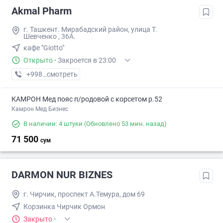
Akmal Pharm
г. Ташкент. Мирабадский район, улица Т.
Шевченко , 36А.
кафе "Giotto"
Открыто
·
Закроется в 23:00
+998 (99) XXX-XX-XX
смотреть
КАМРОН Мед пояс п/родовой с корсетом р.52
Камрон Мед Бизнес
В наличии: 4 штуки
(Обновлено 53 мин. назад)
71 500
сум
DARMON NUR BIZNES
г. Чирчик, проспект А.Темура, дом 69
Корзинка Чирчик Ормон
Закрыто
·