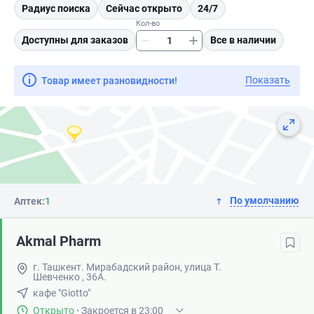
Радиус поиска
Сейчас открыто
24/7
Кол-во
Доступны для заказов
Все в наличии
Показать
Товар имеет разновидности!
По умолчанию
Аптек:
1
Akmal Pharm
г. Ташкент. Мирабадский район, улица Т.
Шевченко , 36А.
кафе "Giotto"
Открыто
·
Закроется в 23:00