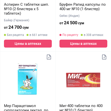
Аспирин С таблетки шип.
Бруфен Рапид капсулы по
№10 (2 блистера х 5
400 мг №10 (1 блистер)
таблеток)
Geltec (Индия)
Байер (Германия)
24 500
от
сум
24 700
от
сум
Без рецепта
в 661 аптеке
По рецепту
в 308 аптеках
Цены в аптеках
Цены в аптеках
Мер Парацетамол
Миг-400 таблетки по 400
суппозитории ректал. по
мг №10 (1 блистер)