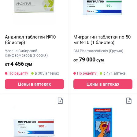
Андипал таблетки №10
Мигралгин таблетки по 50
(блистер)
мг №10 (1 блистер)
Усолье-Сибирский
GM Pharmaceuticals (Грузия)
химфармзавод (Россия)
79 000
от
сум
4 456
от
сум
По рецепту
в 305 аптеках
По рецепту
в 471 аптеке
Цены в аптеках
Цены в аптеках