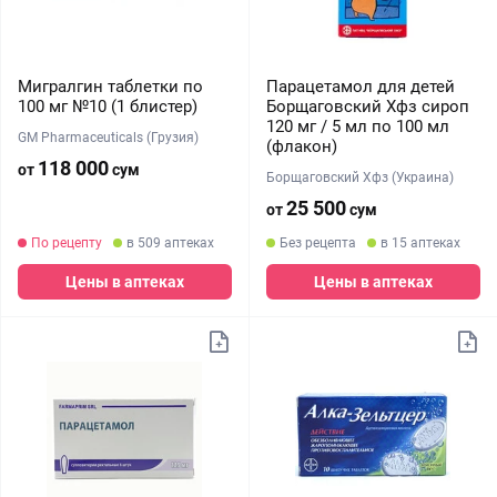
Мигралгин таблетки по
Парацетамол для детей
100 мг №10 (1 блистер)
Борщаговский Хфз сироп
120 мг / 5 мл по 100 мл
GM Pharmaceuticals (Грузия)
(флакон)
118 000
от
сум
Борщаговский Хфз (Украина)
25 500
от
сум
По рецепту
в 509 аптеках
Без рецепта
в 15 аптеках
Цены в аптеках
Цены в аптеках