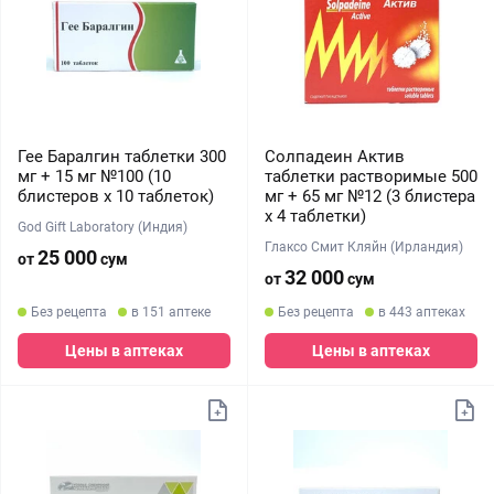
Гее Баралгин таблетки 300
Солпадеин Актив
мг + 15 мг №100 (10
таблетки растворимые 500
блистеров х 10 таблеток)
мг + 65 мг №12 (3 блистера
х 4 таблетки)
God Gift Laboratory (Индия)
Глаксо Смит Кляйн (Ирландия)
25 000
от
сум
32 000
от
сум
Без рецепта
в 151 аптеке
Без рецепта
в 443 аптеках
Цены в аптеках
Цены в аптеках