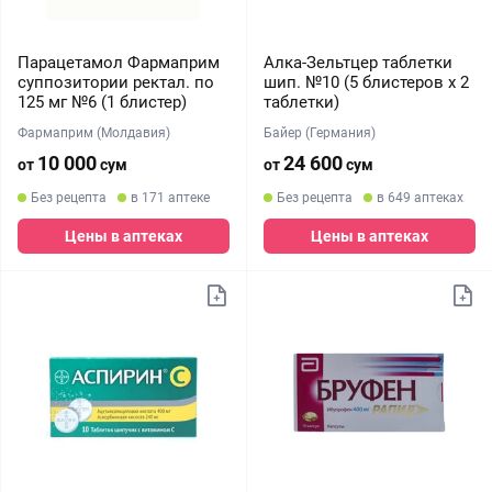
Парацетамол Фармаприм
Алка-Зельтцер таблетки
суппозитории ректал. по
шип. №10 (5 блистеров х 2
125 мг №6 (1 блистер)
таблетки)
Фармаприм (Молдавия)
Байер (Германия)
10 000
24 600
от
сум
от
сум
Без рецепта
в 171 аптеке
Без рецепта
в 649 аптеках
Цены в аптеках
Цены в аптеках