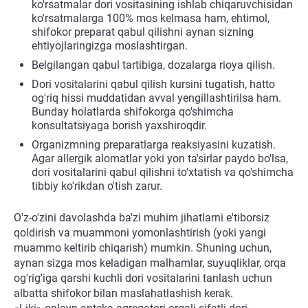
ko'rsatmalar dori vositasining ishlab chiqaruvchisidan
ko'rsatmalarga 100% mos kelmasa ham, ehtimol,
shifokor preparat qabul qilishni aynan sizning
ehtiyojlaringizga moslashtirgan.
Belgilangan qabul tartibiga, dozalarga rioya qilish.
Dori vositalarini qabul qilish kursini tugatish, hatto
og'riq hissi muddatidan avval yengillashtirilsa ham.
Bunday holatlarda shifokorga qo'shimcha
konsultatsiyaga borish yaxshiroqdir.
Organizmning preparatlarga reaksiyasini kuzatish.
Agar allergik alomatlar yoki yon ta'sirlar paydo bo'lsa,
dori vositalarini qabul qilishni to'xtatish va qo'shimcha
tibbiy ko'rikdan o'tish zarur.
O'z-o'zini davolashda ba'zi muhim jihatlarni e'tiborsiz
qoldirish va muammoni yomonlashtirish (yoki yangi
muammo keltirib chiqarish) mumkin. Shuning uchun,
aynan sizga mos keladigan malhamlar, suyuqliklar, orqa
og'rig'iga qarshi kuchli dori vositalarini tanlash uchun
albatta shifokor bilan maslahatlashish kerak.