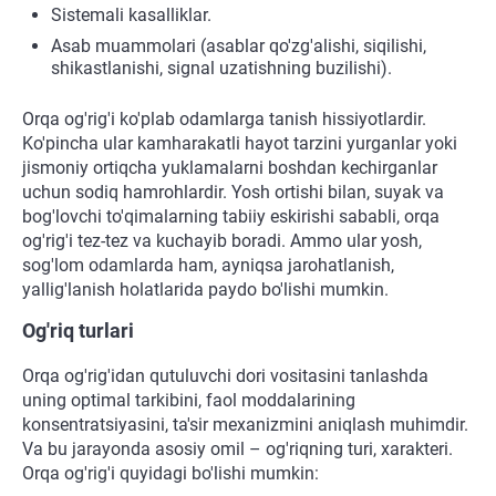
Sistemali kasalliklar.
Asab muammolari (asablar qo'zg'alishi, siqilishi,
shikastlanishi, signal uzatishning buzilishi).
Orqa og'rig'i ko'plab odamlarga tanish hissiyotlardir.
Ko'pincha ular kamharakatli hayot tarzini yurganlar yoki
jismoniy ortiqcha yuklamalarni boshdan kechirganlar
uchun sodiq hamrohlardir. Yosh ortishi bilan, suyak va
bog'lovchi to'qimalarning tabiiy eskirishi sababli, orqa
og'rig'i tez-tez va kuchayib boradi. Ammo ular yosh,
sog'lom odamlarda ham, ayniqsa jarohatlanish,
yallig'lanish holatlarida paydo bo'lishi mumkin.
Og'riq turlari
Orqa og'rig'idan qutuluvchi dori vositasini tanlashda
uning optimal tarkibini, faol moddalarining
konsentratsiyasini, ta'sir mexanizmini aniqlash muhimdir.
Va bu jarayonda asosiy omil – og'riqning turi, xarakteri.
Orqa og'rig'i quyidagi bo'lishi mumkin: