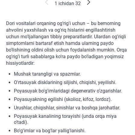
1 ichidan 32
Dori vositalari orqaning og'rig'i uchun – bu bemorning
ahvolini yaxshilash va og'riq hislarini engillashtirish
uchun mo'ljallangan tibbiy preparatlardir. Ulardan og'riqli
simptomlarni bartaraf etish hamda ularning paydo
bo'lishining oldini olish uchun foydalanish mumkin. Orqa
og'rig'i turli sabablarga ko'ra paydo bo'ladigan yoqimsiz
hissiyotlardir:
Mushak tarangligi va spazmlar.
O'rtasuyak disklarining siljishi, chiqishi, yeyilishi.
Poyasuyak bo'g'imlaridagi degenerativ o'zgarishlar.
Poyasuyakning egilishi (skolioz, kifoz, lordoz).
Urushlar, chiqishlar, sinishlar va boshqa jarohatlar.
Poyasuyak kanalining torayishi (unda orqa miya
o'tadi).
Bo'g'imlar va bog'lar yallig'lanishi.