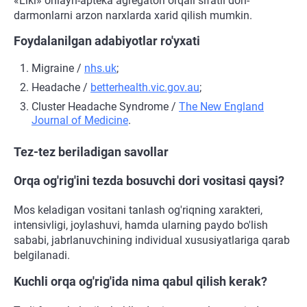
«Liki» onlayn-apteka agregatori orqali sifatli dori-
darmonlarni arzon narxlarda xarid qilish mumkin.
Foydalanilgan adabiyotlar ro'yxati
Migraine /
nhs.uk
;
Headache /
betterhealth.vic.gov.au
;
Cluster Headache Syndrome /
The New England
Journal of Medicine
.
Tez-tez beriladigan savollar
Orqa og'rig'ini tezda bosuvchi dori vositasi qaysi?
Mos keladigan vositani tanlash og'riqning xarakteri,
intensivligi, joylashuvi, hamda ularning paydo bo'lish
sababi, jabrlanuvchining individual xususiyatlariga qarab
belgilanadi.
Kuchli orqa og'rig'ida nima qabul qilish kerak?