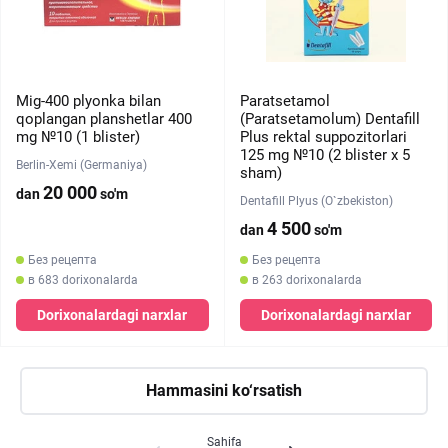
Mig-400 plyonka bilan
Paratsetamol
qoplangan planshetlar 400
(Paratsetamolum) Dentafill
mg №10 (1 blister)
Plus rektal suppozitorlari
125 mg №10 (2 blister х 5
Berlin-Xemi (Germaniya)
sham)
20 000
dan
so'm
Dentafill Plyus (O`zbekiston)
4 500
dan
so'm
Без рецепта
Без рецепта
в 683 dorixonalarda
в 263 dorixonalarda
Dorixonalardagi narxlar
Dorixonalardagi narxlar
Hammasini ko‘rsatish
Sahifa