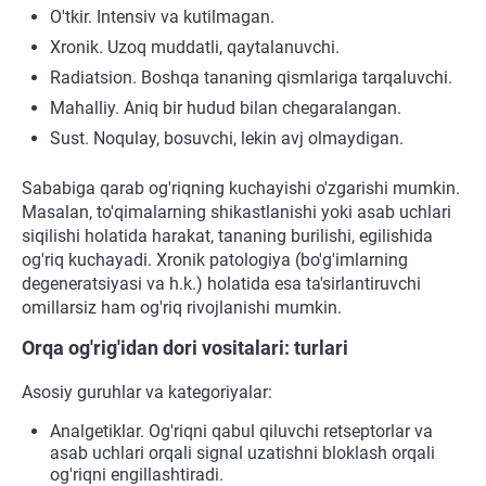
O'tkir. Intensiv va kutilmagan.
Xronik. Uzoq muddatli, qaytalanuvchi.
Radiatsion. Boshqa tananing qismlariga tarqaluvchi.
Mahalliy. Aniq bir hudud bilan chegaralangan.
Sust. Noqulay, bosuvchi, lekin avj olmaydigan.
Sababiga qarab og'riqning kuchayishi o'zgarishi mumkin.
Masalan, to'qimalarning shikastlanishi yoki asab uchlari
siqilishi holatida harakat, tananing burilishi, egilishida
og'riq kuchayadi. Xronik patologiya (bo'g'imlarning
degeneratsiyasi va h.k.) holatida esa ta'sirlantiruvchi
omillarsiz ham og'riq rivojlanishi mumkin.
Orqa og'rig'idan dori vositalari: turlari
Asosiy guruhlar va kategoriyalar:
Analgetiklar. Og'riqni qabul qiluvchi retseptorlar va
asab uchlari orqali signal uzatishni bloklash orqali
og'riqni engillashtiradi.