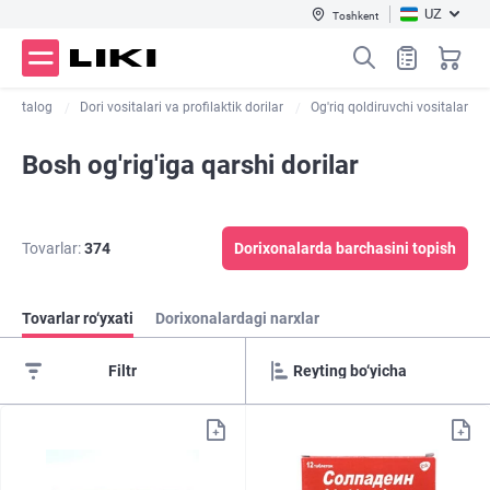
UZ
Toshkent
Katalog
Dori vositalari va profilaktik dorilar
Og'riq qoldiruvchi vositalar
Bosh og'rig'iga qarshi dorilar
Tovarlar:
374
Dorixonalarda barchasini topish
Tovarlar ro‘yxati
Dorixonalardagi narxlar
Filtr