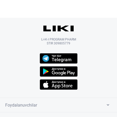
L-I-K-I PROGRAM PHARM
STIR 309805779
Foydalanuvchilar