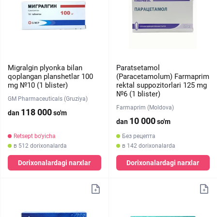
Migralgin plyonka bilan
Paratsetamol
qoplangan planshetlar 100
(Paracetamolum) Farmaprim
mg №10 (1 blister)
rektal suppozitorlari 125 mg
№6 (1 blister)
GM Pharmaceuticals (Gruziya)
Farmaprim (Moldova)
118 000
dan
so'm
10 000
dan
so'm
Retsept bo'yicha
Без рецепта
в 512 dorixonalarda
в 142 dorixonalarda
Dorixonalardagi narxlar
Dorixonalardagi narxlar