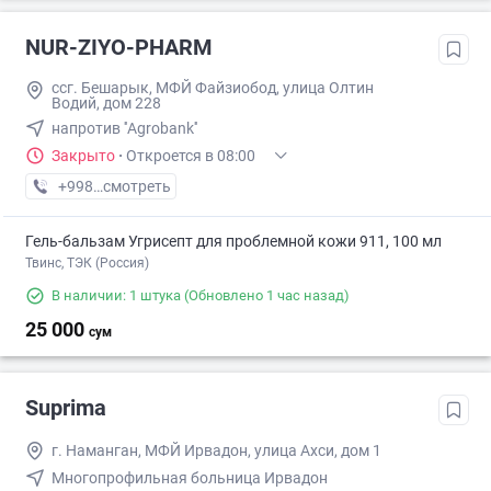
NUR-ZIYO-PHARM
ссг. Бешарык, МФЙ Файзиобод, улица Олтин
Водий, дом 228
напротив ''Agrobank''
Закрыто
·
Откроется в 08:00
+998 (93) XXX-XX-XX
смотреть
Гель-бальзам Угрисепт для проблемной кожи 911, 100 мл
Твинс, ТЭК (Россия)
В наличии: 1 штука
(Обновлено 1 час назад)
25 000
сум
Suprima
г. Наманган, МФЙ Ирвадон, улица Ахси, дом 1
Многопрофильная больница Ирвадон