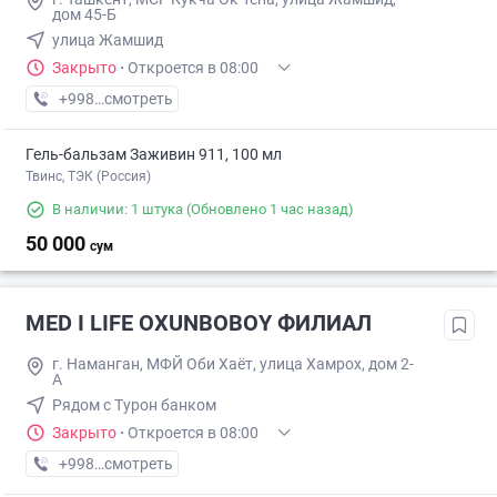
дом 45-Б
улица Жамшид
Закрыто
·
Откроется в 08:00
+998 (70) XXX-XX-XX
смотреть
Гель-бальзам Заживин 911, 100 мл
Твинс, ТЭК (Россия)
В наличии: 1 штука
(Обновлено 1 час назад)
50 000
сум
MED I LIFE OXUNBOBOY ФИЛИАЛ
г. Наманган, МФЙ Оби Хаёт, улица Хамрох, дом 2-
А
Рядом с Турон банком
Закрыто
·
Откроется в 08:00
+998 (91) XXX-XX-XX
смотреть