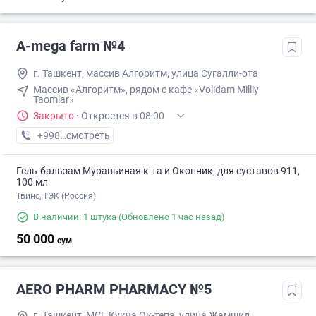
A-mega farm №4
г. Ташкент, массив Алгоритм, улица Сугалли-ота
Массив «Алгоритм», рядом с кафе «Volidam Milliy
Taomlar»
Закрыто
·
Откроется в 08:00
+998 (99) XXX-XX-XX
смотреть
Гель-бальзам Муравьиная к-та и Окопник, для суставов 911,
100 мл
Твинс, ТЭК (Россия)
В наличии: 1 штука
(Обновлено 1 час назад)
50 000
сум
AERO PHARM PHARMACY №5
г. Ташкент, МСГ Кукча Ок-тепа, улица Жамшид,