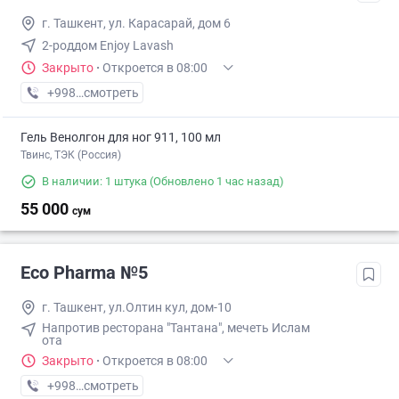
г. Ташкент, ул. Карасарай, дом 6
2-роддом Enjoy Lavash
Закрыто
·
Откроется в 08:00
+998 (55) XXX-XX-XX
смотреть
Гель Венолгон для ног 911, 100 мл
Твинс, ТЭК (Россия)
В наличии: 1 штука
(Обновлено 1 час назад)
55 000
сум
Eco Pharma №5
г. Ташкент, ул.Олтин кул, дом-10
Напротив ресторана "Тантана", мечеть Ислам
ота
Закрыто
·
Откроется в 08:00
+998 (55) XXX-XX-XX
смотреть