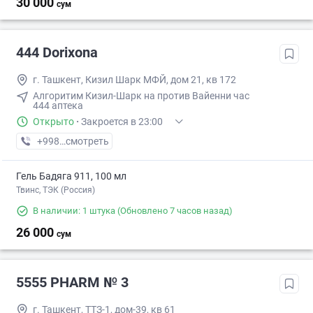
30 000
сум
444 Dorixona
г. Ташкент, Кизил Шарк МФЙ, дом 21, кв 172
Алгоритим Кизил-Шарк на против Вайенни час
444 аптека
Открыто
·
Закроется в 23:00
+998 (97) XXX-XX-XX
смотреть
Гель Бадяга 911, 100 мл
Твинс, ТЭК (Россия)
В наличии: 1 штука
(Обновлено 7 часов назад)
26 000
сум
5555 PHARM № 3
г. Ташкент, ТТЗ-1, дом-39, кв 61