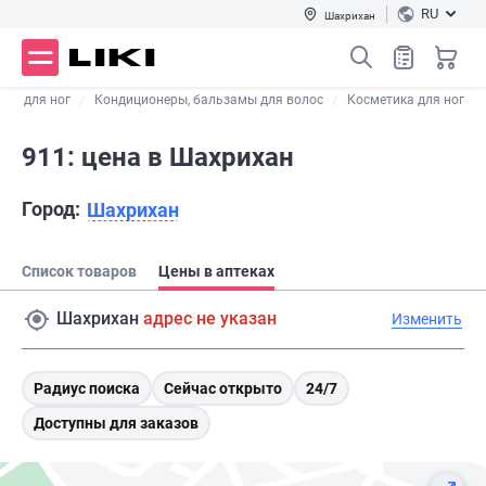
RU
Шахрихан
ели для ног
Кондиционеры, бальзамы для волос
Косметика для ног
911: цена в Шахрихан
Город:
Шахрихан
Список товаров
Цены в аптеках
Шахрихан
адрес не указан
Изменить
Радиус поиска
Сейчас открыто
24/7
Доступны для заказов