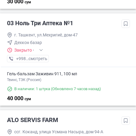
30 000
сум
03 Ноль Три Аптека №1
г. Ташкент, ул.Мехригиё, дом-47
Дехкон базар
Закрыто
·
+998 (71) XXX-XX-XX
смотреть
Гель-бальзам Заживин 911, 100 мл
Твинс, ТЭК (Россия)
В наличии: 1 штука
(Обновлено 7 часов назад)
40 000
сум
A'LO SERVIS FARM
ссг. Коканд, улица Усмана Насыра, дом 94-А