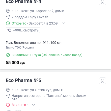
Eco Pharma №4
г. Ташкент, ул. Карасарай, дом 6
2-роддом Enjoy Lavash
Открыто
·
Закроется в 23:59
+998 (55) XXX-XX-XX
смотреть
Гель Венолгон для ног 911, 100 мл
Твинс, ТЭК (Россия)
В наличии: 1 штука
(Обновлено 7 часов назад)
55 000
сум
Eco Pharma №5
г. Ташкент, ул.Олтин кул, дом-10
Напротив ресторана "Тантана", мечеть Ислам
ота
Закрыто
·