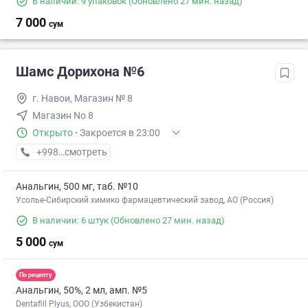
В наличии: 9 упаковок
(Обновлено 27 мин. назад)
7 000
сум
Шамс Дорихона №6
г. Навои, Магазин № 8
Магазин No 8
Открыто
·
Закроется в 23:00
+998 (79) XXX-XX-XX
смотреть
Анальгин, 500 мг, таб. №10
Усолье-Сибирский химико фармацевтический завод, АО (Россия)
В наличии: 6 штук
(Обновлено 27 мин. назад)
5 000
сум
По рецепту
Анальгин, 50%, 2 мл, амп. №5
Dentafill Plyus, ООО (Узбекистан)