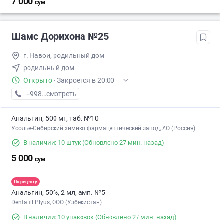
7 000
сум
Шамс Дорихона №25
г. Навои, родильный дом
родильный дом
Открыто
·
Закроется в 20:00
+998 (79) XXX-XX-XX
смотреть
Анальгин, 500 мг, таб. №10
Усолье-Сибирский химико фармацевтический завод, АО (Россия)
В наличии: 10 штук
(Обновлено 27 мин. назад)
5 000
сум
По рецепту
Анальгин, 50%, 2 мл, амп. №5
Dentafill Plyus, ООО (Узбекистан)
В наличии: 10 упаковок
(Обновлено 27 мин. назад)