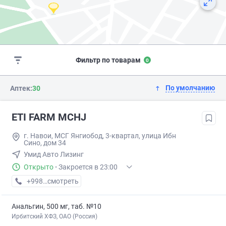
Фильтр по товарам
0
По умолчанию
Аптек:
30
ETI FARM MCHJ
г. Навои, МСГ Янгиобод, 3-квартал, улица Ибн
Сино, дом 34
Умид Авто Лизинг
Открыто
·
Закроется в 23:00
+998 (94) XXX-XX-XX
смотреть
Анальгин, 500 мг, таб. №10
Ирбитский ХФЗ, ОАО (Россия)