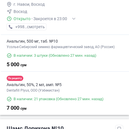
г. Навои, Восход
Восход
Открыто
·
Закроется в 23:00
+998 (79) XXX-XX-XX
смотреть
Анальгин, 500 мг, таб. №10
Усолье-Сибирский химико фармацевтический завод, АО (Россия)
В наличии: 3 штуки
(Обновлено 27 мин. назад)
5 000
сум
По рецепту
Анальгин, 50%, 2 мл, амп. №5
Dentafill Plyus, ООО (Узбекистан)
В наличии: 21 упаковка
(Обновлено 27 мин. назад)
7 000
сум
Шамс Дорихона №10