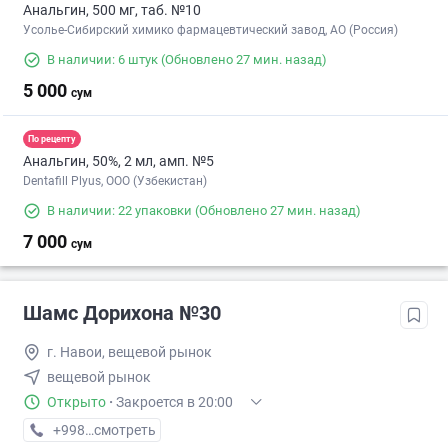
Анальгин, 500 мг, таб. №10
Усолье-Сибирский химико фармацевтический завод, АО (Россия)
В наличии: 6 штук
(Обновлено 27 мин. назад)
5 000
сум
По рецепту
Анальгин, 50%, 2 мл, амп. №5
Dentafill Plyus, ООО (Узбекистан)
В наличии: 22 упаковки
(Обновлено 27 мин. назад)
7 000
сум
Шамс Дорихона №30
г. Навои, вещевой рынок
вещевой рынок
Открыто
·
Закроется в 20:00
+998 (79) XXX-XX-XX
смотреть