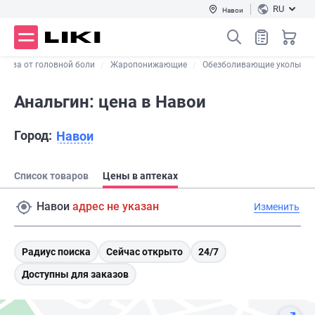
RU
Навои
дства от головной боли
Жаропонижающие
Обезболивающие уколы
Анальгин: цена в Навои
Город:
Навои
Список товаров
Цены в аптеках
Навои
адрес не указан
Изменить
Радиус поиска
Сейчас открыто
24/7
Доступны для заказов