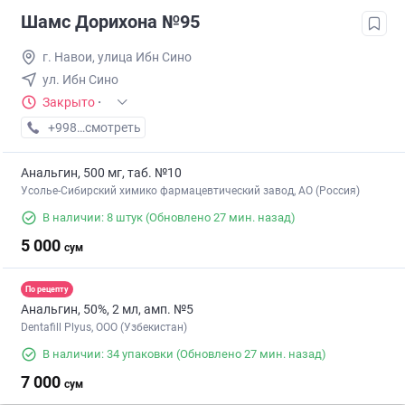
Шамс Дорихона №95
г. Навои, улица Ибн Сино
ул. Ибн Сино
Закрыто
·
+998 (79) XXX-XX-XX
смотреть
Анальгин, 500 мг, таб. №10
Усолье-Сибирский химико фармацевтический завод, АО (Россия)
В наличии: 8 штук
(Обновлено 27 мин. назад)
5 000
сум
По рецепту
Анальгин, 50%, 2 мл, амп. №5
Dentafill Plyus, ООО (Узбекистан)
В наличии: 34 упаковки
(Обновлено 27 мин. назад)
7 000
сум