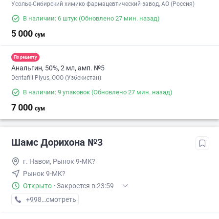
Усолье-Сибирский химико фармацевтический завод, АО (Россия)
В наличии: 6 штук
(Обновлено 27 мин. назад)
5 000
сум
По рецепту
Анальгин, 50%, 2 мл, амп. №5
Dentafill Plyus, ООО (Узбекистан)
В наличии: 9 упаковок
(Обновлено 27 мин. назад)
7 000
сум
Шамс Дорихона №3
г. Навои, Рынок 9-МК?
Рынок 9-МК?
Открыто
·
Закроется в 23:59
+998 (79) XXX-XX-XX
смотреть