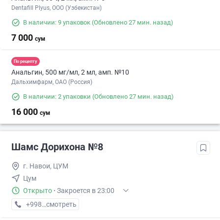
Dentafill Plyus, ООО (Узбекистан)
В наличии: 9 упаковок
(Обновлено 27 мин. назад)
7 000
сум
По рецепту
Анальгин, 500 мг/мл, 2 мл, амп. №10
Дальхимфарм, ОАО (Россия)
В наличии: 2 упаковки
(Обновлено 27 мин. назад)
16 000
сум
Шамс Дорихона №8
г. Навои, ЦУМ
Цум
Открыто
·
Закроется в 23:00
+998 (79) XXX-XX-XX
смотреть