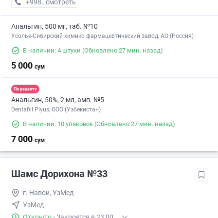
+998 (79) XXX-XX-XX
смотреть
Анальгин, 500 мг, таб. №10
Усолье-Сибирский химико фармацевтический завод, АО (Россия)
В наличии: 4 штуки
(Обновлено 27 мин. назад)
5 000
сум
По рецепту
Анальгин, 50%, 2 мл, амп. №5
Dentafill Plyus, ООО (Узбекистан)
В наличии: 10 упаковок
(Обновлено 27 мин. назад)
7 000
сум
Шамс Дорихона №33
г. Навои, УзМед
УзМед
Открыто
·
Закроется в 23:00