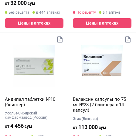
32 000
от
сум
Без рецепта
в 444 аптеках
По рецепту
в 1 аптеке
Цены в аптеках
Цены в аптеках
Андипал таблетки №10
Велаксин капсулы по 75
(блистер)
мг №28 (2 блистера х 14
капсул)
Усолье-Сибирский
химфармзавод (Россия)
Эгис (Венгрия)
4 456
от
сум
113 000
от
сум