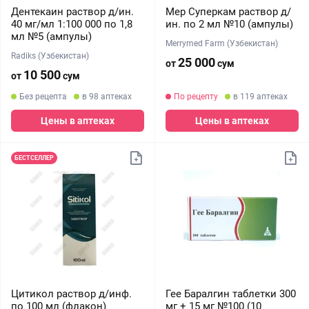
Дентекаин раствор д/ин.
Мер Суперкам раствор д/
40 мг/мл 1:100 000 по 1,8
ин. по 2 мл №10 (ампулы)
мл №5 (ампулы)
Merrymed Farm (Узбекистан)
Radiks (Узбекистан)
25 000
от
сум
10 500
от
сум
Без рецепта
в 98 аптеках
По рецепту
в 119 аптеках
Цены в аптеках
Цены в аптеках
БЕСТСЕЛЛЕР
Цитикол раствор д/инф.
Гее Баралгин таблетки 300
по 100 мл (флакон)
мг + 15 мг №100 (10