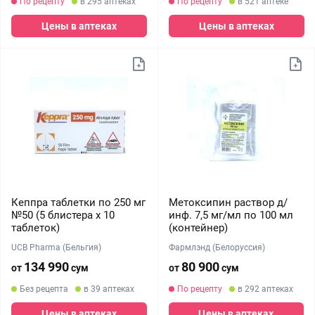
По рецепту
в 295 аптеках
По рецепту
в 521 аптеке
Цены в аптеках
Цены в аптеках
Кеппра таблетки по 250 мг
Метоксипин раствор д/
№50 (5 блистера х 10
инф. 7,5 мг/мл по 100 мл
таблеток)
(контейнер)
UCB Pharma (Бельгия)
Фармлэнд (Белоруссия)
134 990
80 900
от
сум
от
сум
Без рецепта
в 39 аптеках
По рецепту
в 292 аптеках
Цены в аптеках
Цены в аптеках