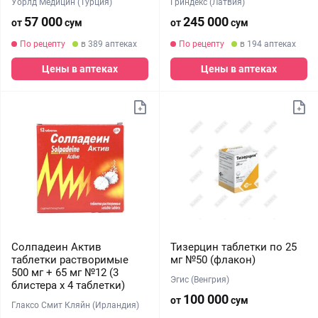
Уорлд Медицин (Турция)
Гриндекс (Латвия)
57 000
245 000
от
сум
от
сум
По рецепту
в 389 аптеках
По рецепту
в 194 аптеках
Цены в аптеках
Цены в аптеках
Солпадеин Актив
Тизерцин таблетки по 25
таблетки растворимые
мг №50 (флакон)
500 мг + 65 мг №12 (3
Эгис (Венгрия)
блистера х 4 таблетки)
100 000
от
сум
Глаксо Смит Кляйн (Ирландия)