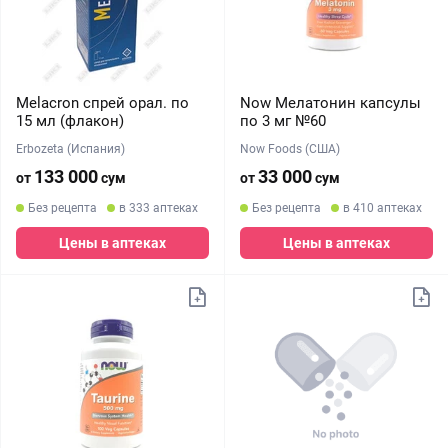
Melacron спрей орал. по
Now Мелатонин капсулы
15 мл (флакон)
по 3 мг №60
Erbozeta (Испания)
Now Foods (США)
133 000
33 000
от
сум
от
сум
Без рецепта
в 333 аптеках
Без рецепта
в 410 аптеках
Цены в аптеках
Цены в аптеках