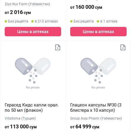
Ziyo Nur Farm (Узбекистан)
160 000
от
сум
2 016
от
сум
Без рецепта
в 213 аптеках
Без рецепта
в 1 аптеке
Цены в аптеках
Цены в аптеках
Герасед Кидс капли орал.
Глацеон капсулы №30 (3
по 50 мл (флакон)
блистера х 10 капсул)
VitaSoma (Турция)
Group Asia Pharm (Узбекистан)
113 000
64 999
от
сум
от
сум