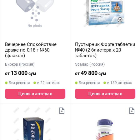
Вечернее Спокойствие
Пустырник Форте таблетки
драже по 0,18 г №60
№40 (2 блистера х 20
(флакон)
таблеток)
Биокор (Россия)
Эвалар (Россия)
13 000
49 800
от
сум
от
сум
Без рецепта
в 22 аптеках
Без рецепта
в 139 аптеках
Цены в аптеках
Цены в аптеках