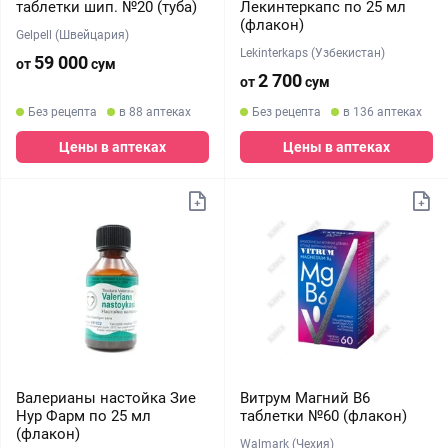
таблетки шип. №20 (туба)
Лекинтеркапс по 25 мл
(флакон)
Gelpell (Швейцария)
Lekinterkaps (Узбекистан)
59 000
от
сум
2 700
от
сум
Без рецепта
в 88 аптеках
Без рецепта
в 136 аптеках
Цены в аптеках
Цены в аптеках
Валерианы настойка Зие
Витрум Магний В6
Нур Фарм по 25 мл
таблетки №60 (флакон)
(флакон)
Walmark (Чехия)