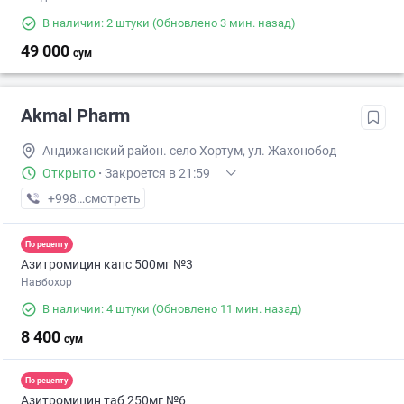
В наличии: 2 штуки
(Обновлено 3 мин. назад)
49 000
сум
Akmal Pharm
Андижанский район. село Хортум, ул. Жахонобод
Открыто
·
Закроется в 21:59
+998 (91) XXX-XX-XX
смотреть
По рецепту
Азитромицин капс 500мг №3
Навбохор
В наличии: 4 штуки
(Обновлено 11 мин. назад)
8 400
сум
По рецепту
Азитромицин таб 250мг №6