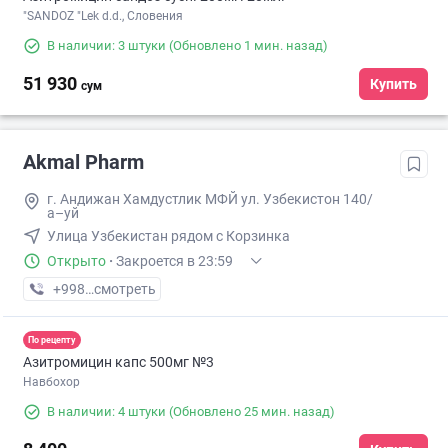
"SANDOZ "Lek d.d., Словения
В наличии: 3 штуки
(Обновлено 1 мин. назад)
51 930
Купить
сум
Akmal Pharm
г. Андижан Хамдустлик МФЙ ул. Узбекистон 140/
а–уй
Улица Узбекистан рядом с Корзинка
Открыто
·
Закроется в 23:59
+998 (90) XXX-XX-XX
смотреть
По рецепту
Азитромицин капс 500мг №3
Навбохор
В наличии: 4 штуки
(Обновлено 25 мин. назад)