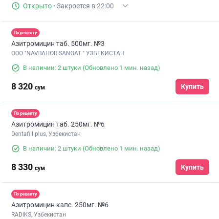
Открыто
·
Закроется в 22:00
По рецепту
Азитромицин таб. 500мг. №3
ООО "NAVBAHOR SANOAT " УЗБЕКИСТАН
В наличии: 2 штуки
(Обновлено 1 мин. назад)
8 320
Купить
сум
По рецепту
Азитромицин таб. 250мг. №6
Dentafill plus, Узбекистан
В наличии: 2 штуки
(Обновлено 1 мин. назад)
8 330
Купить
сум
По рецепту
Азитромицин капс. 250мг. №6
RADIKS, Узбекистан