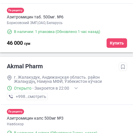
По рецепту
Азитромицин таб. 500мг. №6
Борисовский ЗМП,ОАО, Беларусь
В наличии: 1 упаковка
(Обновлено 1 час назад)
46 000
Купить
сум
Akmal Pharm
г. Жалакудук, Андижанская область. район
Жалақудуқ, Намуна МФЙ, Ўзбекистон кўчаси
Открыто
·
Закроется в 22:00
+998 (90) XXX-XX-XX
смотреть
По рецепту
Азитромицин капс 500мг №3
Навбохор
В наличии: 4 штуки
(Обновлено 2 мин. назад)