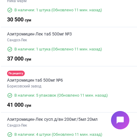
Ника Фарм
В наличии: 1 штука
(Обновлено 11 мин. назад)
30 500
сум
Азитромицин-Лек таб 500мг №3
Сандоз-Лек
В наличии: 1 штука
(Обновлено 11 мин. назад)
37 000
сум
По рецепту
Азитромицин таб 500мг №6
Борисовский завод
В наличии: 5 упаковок
(Обновлено 11 мин. назад)
41 000
сум
chat_bubble
Азитромицин-Лек сусп.д/вн 200мг/5мл 20мл
Сандоз-Лек
В наличии: 4 штуки
(Обновлено 11 мин. назад)