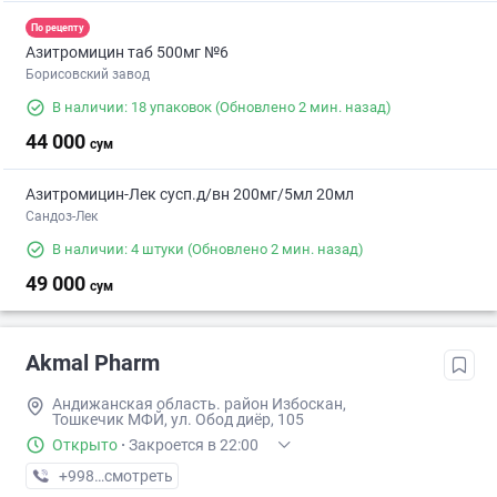
По рецепту
Азитромицин таб 500мг №6
Борисовский завод
В наличии: 18 упаковок
(Обновлено 2 мин. назад)
44 000
сум
Азитромицин-Лек сусп.д/вн 200мг/5мл 20мл
Сандоз-Лек
В наличии: 4 штуки
(Обновлено 2 мин. назад)
49 000
сум
Akmal Pharm
Андижанская область. район Избоскан,
Тошкечик МФЙ, ул. Обод диёр, 105
Открыто
·
Закроется в 22:00
+998 (88) XXX-XX-XX
смотреть