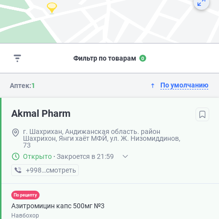
Фильтр по товарам
0
По умолчанию
Аптек:
1
Akmal Pharm
г. Шахрихан, Андижанская область. район
Шахрихон, Янги хаёт МФЙ, ул. Ж. Низомиддинов,
73
Открыто
·
Закроется в 21:59
+998 (90) XXX-XX-XX
смотреть
По рецепту
Азитромицин капс 500мг №3
Навбохор