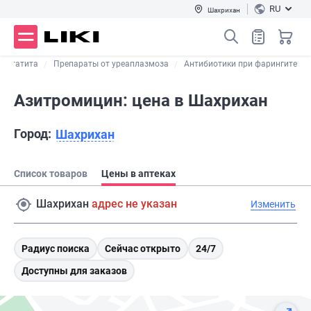
RU
Шахрихан
ростатита
Препараты от уреаплазмоза
Антибиотики при фарингите
Азитромицин: цена в Шахрихан
Город:
Шахрихан
Список товаров
Цены в аптеках
Шахрихан
адрес не указан
Изменить
Радиус поиска
Сейчас открыто
24/7
Доступны для заказов