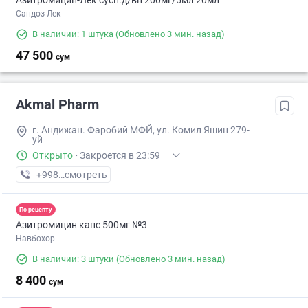
Азитромицин-Лек сусп.д/вн 200мг/5мл 20мл
Сандоз-Лек
В наличии: 1 штука
(Обновлено 3 мин. назад)
47 500
сум
Akmal Pharm
г. Андижан. Фаробий МФЙ, ул. Комил Яшин 279-
уй
Открыто
·
Закроется в 23:59
+998 (90) XXX-XX-XX
смотреть
По рецепту
Азитромицин капс 500мг №3
Навбохор
В наличии: 3 штуки
(Обновлено 3 мин. назад)
8 400
сум