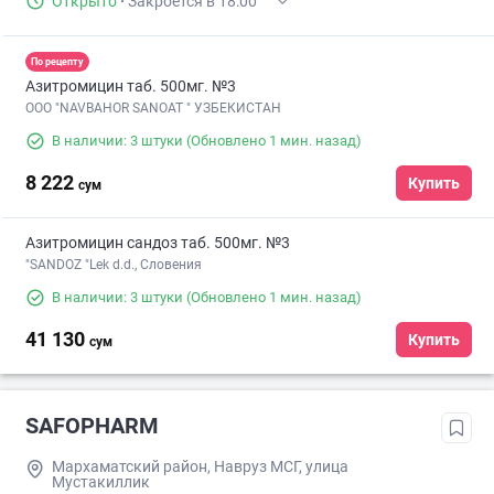
Открыто
·
Закроется в 18:00
По рецепту
Азитромицин таб. 500мг. №3
ООО "NAVBAHOR SANOAT " УЗБЕКИСТАН
В наличии: 3 штуки
(Обновлено 1 мин. назад)
8 222
Купить
сум
Азитромицин сандоз таб. 500мг. №3
"SANDOZ "Lek d.d., Словения
В наличии: 3 штуки
(Обновлено 1 мин. назад)
41 130
Купить
сум
SAFOPHARM
Мархаматский район, Навруз МСГ, улица
Мустакиллик