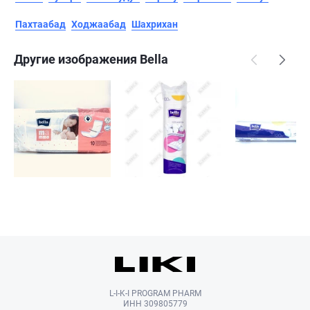
Пахтаабад
Ходжаабад
Шахрихан
Другие изображения Bella
L-I-K-I PROGRAM PHARM
ИНН 309805779