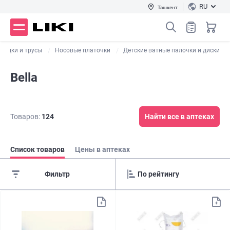
RU
Ташкент
ладки и трусы
Носовые платочки
Детские ватные палочки и диски
Bella
Товаров:
124
Найти все в аптеках
Список товаров
Цены в аптеках
Фильтр