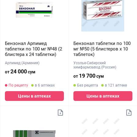
Бензонал Арпимед
Бензонал таблетки по 100
таблетки по 100 мг №48 (2
мг №50 (5 блистеров x 10
блистера х 24 таблетки)
таблеток)
Арпимед (Армения)
Усолье-Сибирский
химфармзавод (Россия)
24 000
от
сум
19 700
от
сум
По рецепту
в 6 аптеках
Без рецепта
в 121 аптеке
Цены в аптеках
Цены в аптеках