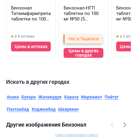
Бензонал
Бензонал-НГП
Бензона
Татхимфармпрепараты
таблетки по 100
таблетки
таблетки по 100
мг №50 (5
мг №50 (
мг №50 (5
блистеров х 10
блистеров
блистеров х 10
таблеток)
таблеток
таблеток)
в 8 аптеках
в 3 аптек
Нет в Ташкенте
Цены в аптеках
Цены в 
Цены в других
городах
Искать в других городах
Асака
Бухара
Жалакудук
Карасу
Мархамат
Пайтуг
Пахтаабад
Ходжаабад
Шахрихан
Другие изображения Бензонал