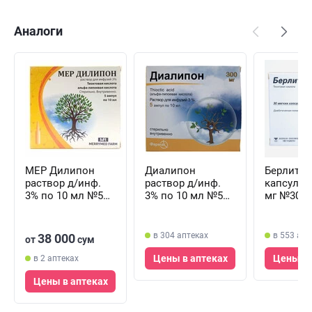
Аналоги
МЕР Дилипон
Диалипон
Берлитио
раствор д/инф.
раствор д/инф.
капсулы 
3% по 10 мл №5
3% по 10 мл №5
мг №30 (
(ампулы)
(ампулы)
блистера 
капсул)
в 304 аптеках
в 553 апт
38 000
от
сум
Цены в аптеках
Цены в 
в 2 аптеках
Цены в аптеках