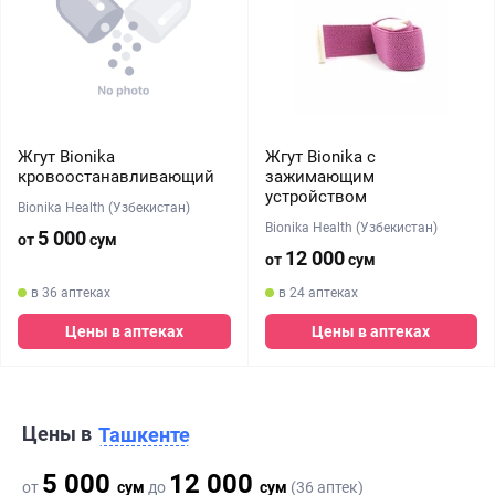
Жгут Bionika
Жгут Bionika с
кровоостанавливающий
зажимающим
устройством
Bionika Health (Узбекистан)
Bionika Health (Узбекистан)
5 000
от
сум
12 000
от
сум
в 36 аптеках
в 24 аптеках
Цены в аптеках
Цены в аптеках
Цены в
Ташкенте
5 000
12 000
от
сум
до
сум
(36 аптек)