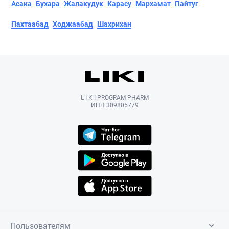
Асака
Бухара
Жалакудук
Карасу
Мархамат
Пайтуг
Пахтаабад
Ходжаабад
Шахрихан
L-I-K-I PROGRAM PHARM
ИНН 309805779
Пользователям