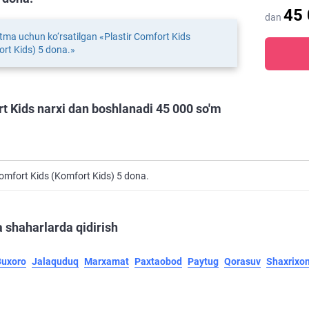
45
dan
tma uchun ko‘rsatilgan «Plastir Comfort Kids
rt Kids) 5 dona.»
t Kids narxi dan boshlanadi 45 000 so'm
Comfort Kids (Komfort Kids) 5 dona.
 shaharlarda qidirish
Buxoro
Jalaquduq
Marxamat
Paxtaobod
Paytug
Qorasuv
Shaxrixo