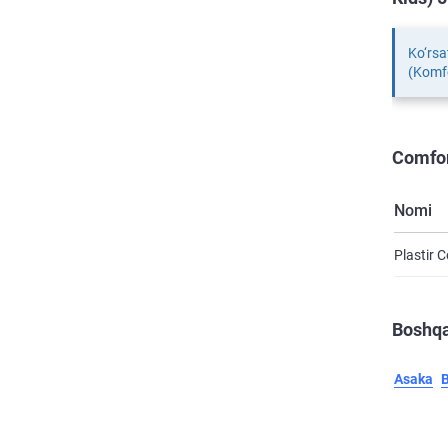
Ko‘rsa
(Komfo
Comfor
Nomi
Plastir 
Boshqa
Asaka