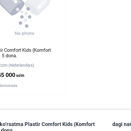
tir Comfort Kids (Komfort
) 5 dona.
corn (Niderlandiya)
45 000
so'm
 dorixonada
ko‘rsatma Plastir Comfort Kids (Komfort
dagi na
 dona.