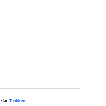
rxlar
Toshkent