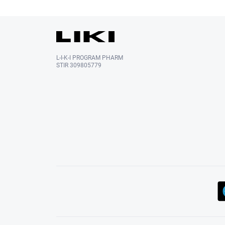
L-I-K-I PROGRAM PHARM
STIR 309805779