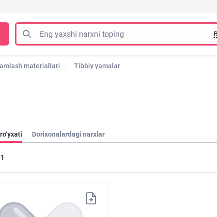
B
amlash materiallari
Tibbiy yamalar
ro‘yxati
Dorixonalardagi narxlar
1