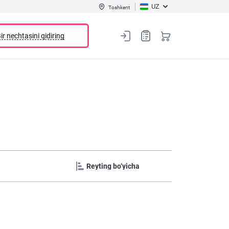
UZ
Toshkent
ir nechtasini qidiring