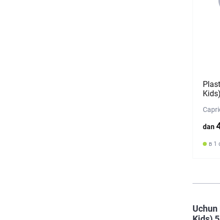
Plas
Kids
Capri
dan
в 1
Uchun 
Kids) 5