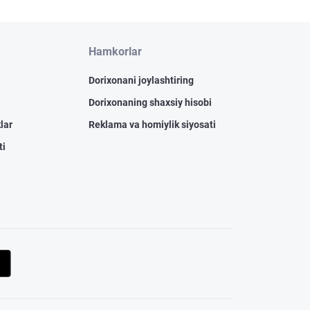
Hamkorlar
Dorixonani joylashtiring
Dorixonaning shaxsiy hisobi
lar
Reklama va homiylik siyosati
ti