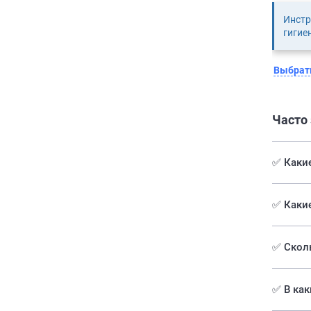
Инстр
гигие
Выбрать
Часто
✅ Какие
✅️ Каки
✅ Сколь
✅ В как