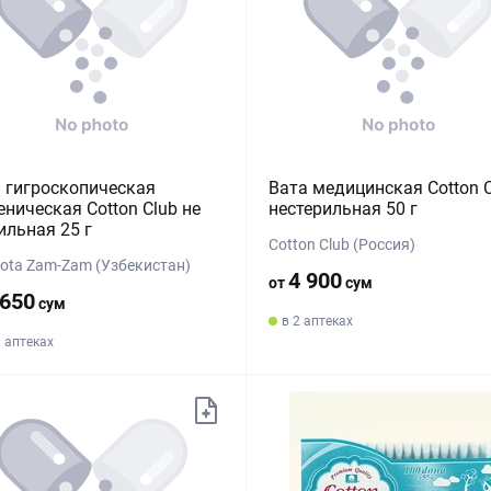
 гигроскопическая
Вата медицинская Cotton 
еническая Cotton Club не
нестерильная 50 г
ильная 25 г
Cotton Club (Россия)
iota Zam-Zam (Узбекистан)
4 900
от
сум
 650
сум
в 2 аптеках
9 аптеках