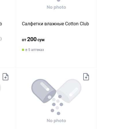
b
Салфетки влажные Cotton Club
200
)
от
сум
в 5 аптеках