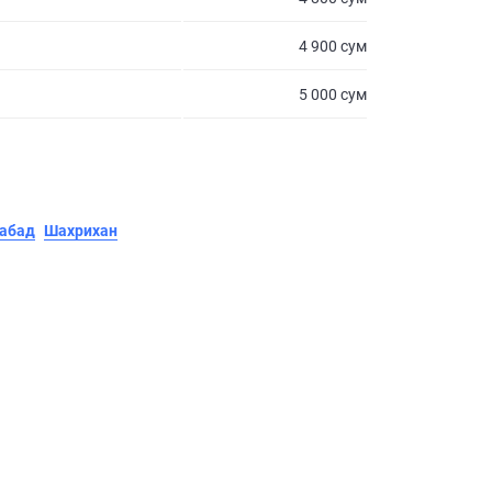
4 900 сум
5 000 сум
абад
Шахрихан