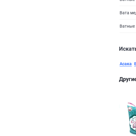
Вата ме
Ватные 
Искать
Асака
Другие