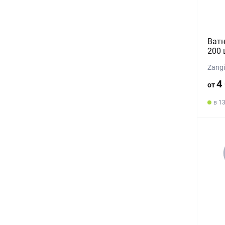
Ватн
200 
Zang
4
от
в 1