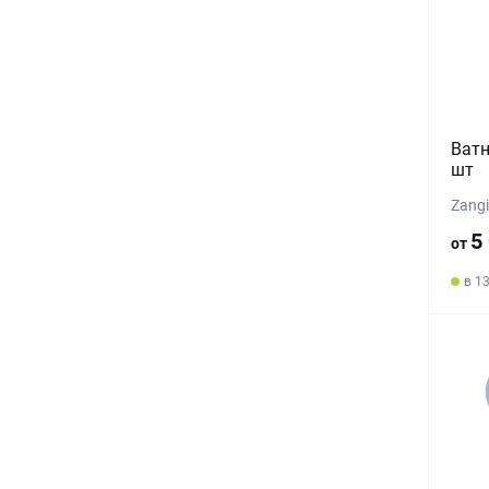
Ватн
шт
Zang
5
от
в 1