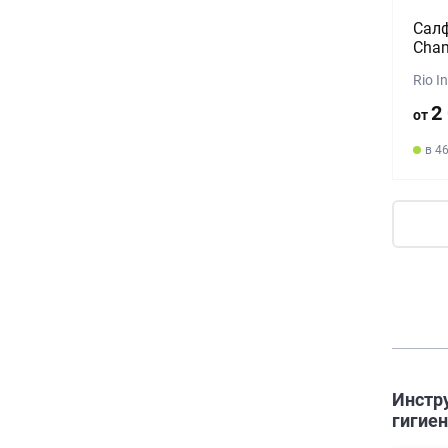
Салф
Cham
Rio I
2
от
в 4
Инстр
гигиен