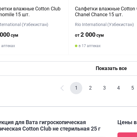
етки влажные Cotton Club
Салфетки влажные Cotton 
omile 15 шт.
Chanel Chance 15 шт.
nternational (Узбекистан)
Rio International (Узбекистан)
 000
2 000
сум
от
сум
6 аптеках
в 17 аптеках
Показать все
1
2
3
4
5
укция для Вата гигроскопическая
Цены 
ическая Cotton Club не стерильная 25 г