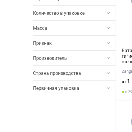
Количество в упаковке
Масса
Признак
Вата
гиги
Производитель
стер
Zang
Страна производства
1
от
Первичная упаковка
в 2