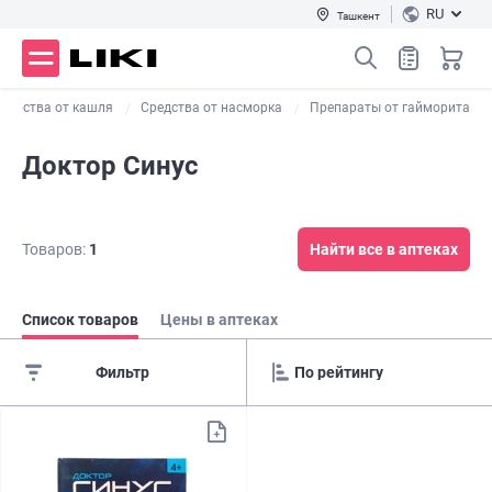
RU
Ташкент
карства от кашля
Средства от насморка
Препараты от гайморита
Доктор Синус
Товаров:
1
Найти все в аптеках
Список товаров
Цены в аптеках
Фильтр