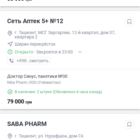
Сеть Аптек 5+ №12
г. Ташкент, МСГ Заргарлик, 12-й квартал, дом 37,
квартира 2
Ширин перекрёсток
Открыто
·
Закроется в 23:00
+998 (87) XXX-XX-XX
смотреть
Доктор Синус, пакетики №30
Nika Pharm, ООО (Узбекистан)
В наличии: 2 штуки
(Обновлено 4 часа назад)
79 000
сум
SABA PHARM
г. Ташкент, ул. Нурафшон, дом-7А