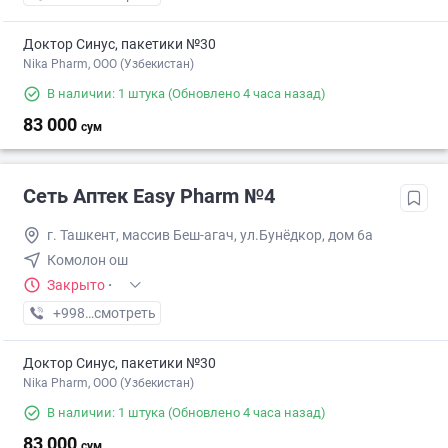
Доктор Синус, пакетики №30
Nika Pharm, ООО (Узбекистан)
В наличии: 1 штука
(Обновлено 4 часа назад)
83 000
сум
Сеть Аптек Easy Pharm №4
г. Ташкент, массив Беш-агач, ул.Бунёдкор, дом 6а
Комолон ош
Закрыто
·
+998 (71) XXX-XX-XX
смотреть
Доктор Синус, пакетики №30
Nika Pharm, ООО (Узбекистан)
В наличии: 1 штука
(Обновлено 4 часа назад)
83 000
сум