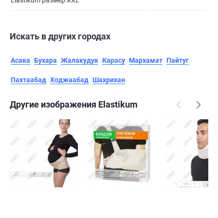
Elastikum размер XXL
Искать в других городах
Асака
Бухара
Жалакудук
Карасу
Мархамат
Пайтуг
Пахтаабад
Ходжаабад
Шахрихан
Другие изображения Elastikum