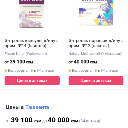
Энтролак капсулы д/внут.
Энтролак порошок д/внут.
прим. №14 (блистер)
прим. №12 (пакеты)
Pharm Natur (Узбекистан)
Natural Medicament (Узбекистан)
39 100
40 000
от
сум
от
сум
Без рецепта
в 34 аптеках
Без рецепта
в 34 аптеках
Цены в аптеках
Цены в аптеках
Цены в
Ташкенте
39 100
40 000
от
сум
до
сум
(34 аптеки)