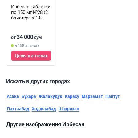
Ирбесан таблетки
по 150 мг №28 (2
блистера х 14
таблеток)
34 000
от
сум
в 158 аптеках
Цены в аптеках
Искать в других городах
Асака
Бухара
Жалакудук
Карасу
Мархамат
Пайтуг
Пахтаабад
Ходжаабад
Шахрихан
Другие изображения Ирбесан