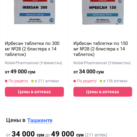
Ирбесан таблетки по 300
Ирбесан таблетки по 150
мг №28 (2 блистера х 14
мг №28 (2 блистера х 14
таблеток)
таблеток)
Nobel-Pharmsanoat (Узбекистан)
Nobel-Pharmsanoat (Узбекистан)
49 000
34 000
от
сум
от
сум
По рецепту
в 211 аптеках
По рецепту
в 158 аптеках
Цены в аптеках
Цены в аптеках
Цены в
Ташкенте
34 000
49 000
от
сум
до
сум
(211 аптек)