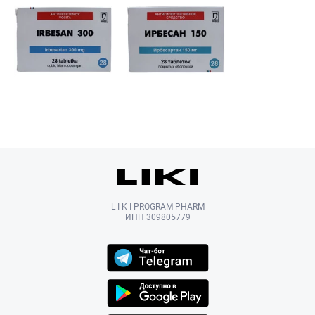
L-I-K-I PROGRAM PHARM
ИНН 309805779