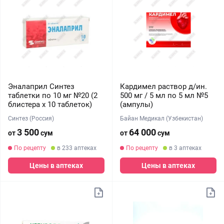
Эналаприл Синтез
Кардимел раствор д/ин.
таблетки по 10 мг №20 (2
500 мг / 5 мл по 5 мл №5
блистера х 10 таблеток)
(ампулы)
Синтез (Россия)
Байан Медикал (Узбекистан)
3 500
64 000
от
сум
от
сум
По рецепту
в 233 аптеках
По рецепту
в 3 аптеках
Цены в аптеках
Цены в аптеках