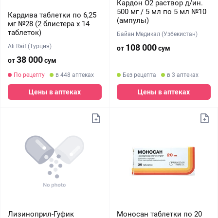
Кардон O2 раствор д/ин.
500 мг / 5 мл по 5 мл №10
Кардива таблетки по 6,25
(ампулы)
мг №28 (2 блистера х 14
таблеток)
Байан Медикал (Узбекистан)
108 000
Ali Raif (Турция)
от
сум
38 000
от
сум
По рецепту
в 448 аптеках
Без рецепта
в 3 аптеках
Цены в аптеках
Цены в аптеках
Лизиноприл-Гуфик
Моносан таблетки по 20