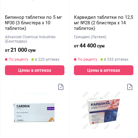
Бипинор таблетки по 5 мг
Карвидил таблетки по 12,5
№30 (3 блистера х 10
мг №28 (2 блистера х 14
таблеток)
таблеток)
Advanced Chemical Industries
Гриндекс (Латвия)
(Бангладеш)
44 400
от
сум
21 000
от
сум
По рецепту
в 220 аптеках
По рецепту
в 535 аптеках
Цены в аптеках
Цены в аптеках