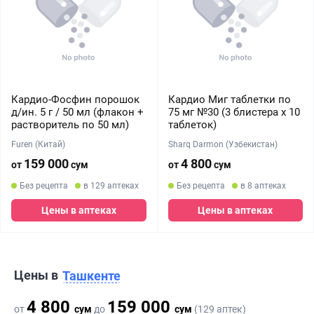
Кардио-Фосфин порошок
Кардио Миг таблетки по
д/ин. 5 г / 50 мл (флакон +
75 мг №30 (3 блистера х 10
растворитель по 50 мл)
таблеток)
Furen (Китай)
Sharq Darmon (Узбекистан)
159 000
4 800
от
сум
от
сум
Без рецепта
в 129 аптеках
Без рецепта
в 8 аптеках
Цены в аптеках
Цены в аптеках
Цены в
Ташкенте
4 800
159 000
от
сум
до
сум
(129 аптек)