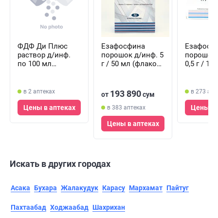
ФДФ Ди Плюс
Езафосфина
Езафосф
раствор д/инф.
порошок д/инф. 5
порошок 
по 100 мл
г / 50 мл (флакон
0,5 г / 1
(флакон)
+ растворитель
(флаконы
по 50 мл +
раствори
система)
10 мл)
в 2 аптеках
в 273 апт
193 890
от
сум
Цены в аптеках
Цены в 
в 383 аптеках
Цены в аптеках
Искать в других городах
Асака
Бухара
Жалакудук
Карасу
Мархамат
Пайтуг
Пахтаабад
Ходжаабад
Шахрихан