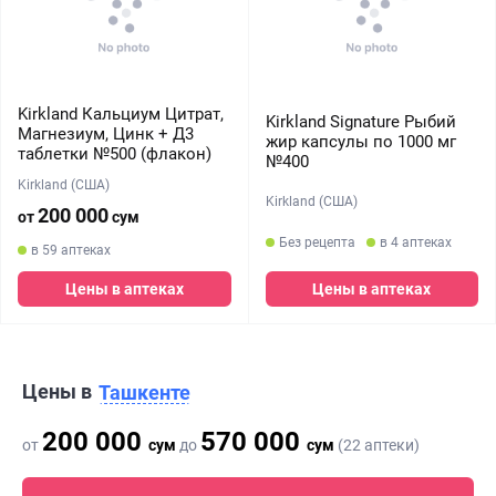
Kirkland Кальциум Цитрат,
Kirkland Signature Рыбий
Магнезиум, Цинк + Д3
жир капсулы по 1000 мг
таблетки №500 (флакон)
№400
Kirkland (США)
Kirkland (США)
200 000
от
сум
Без рецепта
в 4 аптеках
в 59 аптеках
Цены в аптеках
Цены в аптеках
Цены в
Ташкенте
200 000
570 000
от
сум
до
сум
(22 аптеки)