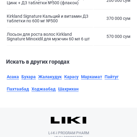
200 000 сум
Цинк + Д3 таблетки №500 (флакон)
Kirkland Signature Кальций и витамин Д3
370 000 сум
таблетки по 600 мг №500
Лосьон для роста волос Kirkland
570 000 сум
Signature Minoxidil для мужчин 60 мл 6 шт
Искать в других городах
Асака
Бухара
Жалакудук
Карасу
Мархамат
Пайтуг
Пахтаабад
Ходжаабад
Шахрихан
L-I-K-I PROGRAM PHARM