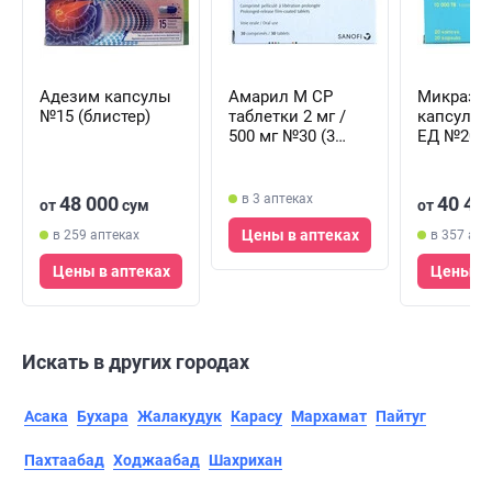
Адезим капсулы
Амарил М СР
Микрази
№15 (блистер)
таблетки 2 мг /
капсулы 
500 мг №30 (3
ЕД №20 (
блистера х 10
блистера 
таблеток)
капсул)
в 3 аптеках
48 000
40 40
от
сум
от
Цены в аптеках
в 259 аптеках
в 357 апт
Цены в аптеках
Цены в 
Искать в других городах
Асака
Бухара
Жалакудук
Карасу
Мархамат
Пайтуг
Пахтаабад
Ходжаабад
Шахрихан