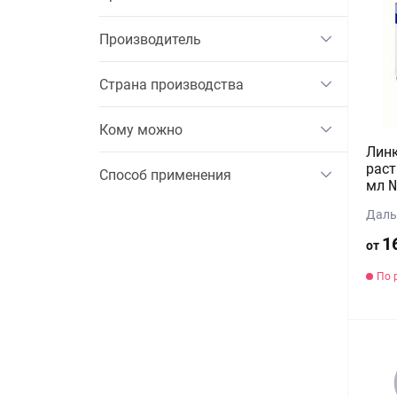
Производитель
Страна производства
Кому можно
Лин
раст
Способ применения
мл 
Даль
1
от
По 