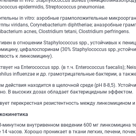
ительны in vivo: Staphylococcus aureus (пенициллиназоп
ococcus epidermidis, Streptococcus pneumoniae.
тельны in vitro: аэробные грамположительные микроорганиз
уппы viridans, Corynebacterium diphtheriae; анаэробные г
ibacterium acnes, Clostridium tetani, Clostridium perfringens.
ивен в отношении Staphylococcus spp., устойчивых к пениц
омицину, цефалоспоринам (30% Staphylococcus spp.,устойч
ивость к линкомицину).
твует на Enterococcus spp. (в т.ч. Enterococcus faecalis); Neis
ilus influenzae и др. грамотрицательные бактерии, а такж
м действия находится в щелочной среде (pH 8-8,5). Устойч
но. В высоких дозах обладает бактерицидным эффектом.
вует перекрестная резистентность между линкомицином 
кокинетика
0-минутном внутривенном введении 600 мг линкомицина те
 14 часов. Хорошо проникает в ткани легких, печени, почек