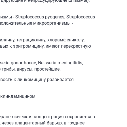
родуцирующие и непродуцирующие штаммы),
мы - Streptococcus pyogenes, Streptococcus
рамположительные микроорганизмы -
иллину, тетрациклину, хлорамфениколу,
ивых к эритромицину, имеют перекрестную
seria gonorrhoeae, Neisseria meningitidis,
е грибы, вирусы, простейшие.
ивость к линкомицину развивается
и клиндамицином.
рапевтическая концентрация сохраняется в
, через плацентарный барьер, в грудное