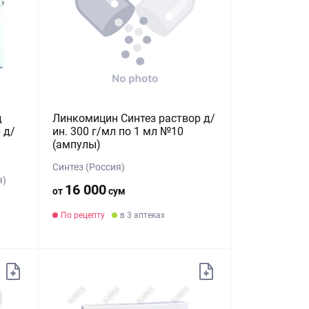
д
Линкомицин Синтез раствор д/
 д/
ин. 300 г/мл по 1 мл №10
(ампулы)
Синтез (Россия)
я)
16 000
от
сум
По рецепту
в 3 аптеках