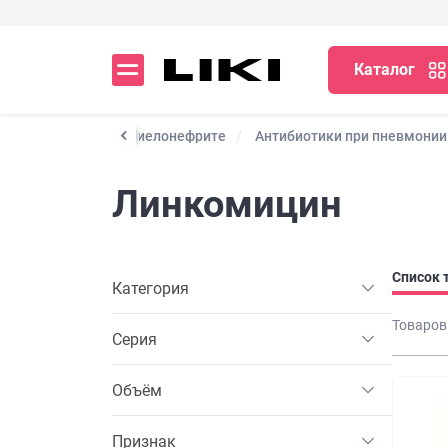
Каталог
Антибиотики при пиелонефрите
Антибиотики при пневмонии
Линкомицин
Список 
Категория
Товаров
Серия
Объём
Признак