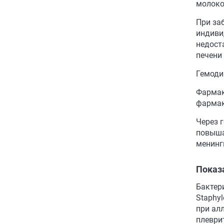
молоко
При за
индиви
недост
печени 
Гемоди
Фармак
фармак
Через 
повыша
менинг
Показ
Бактер
Staphyl
при ал
плеври