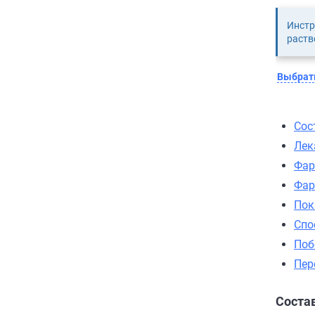
Инстр
раств
Выбрать
Сос
Лек
Фар
Фар
Пок
Спо
Поб
Пер
Соста