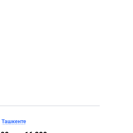
в
Ташкенте