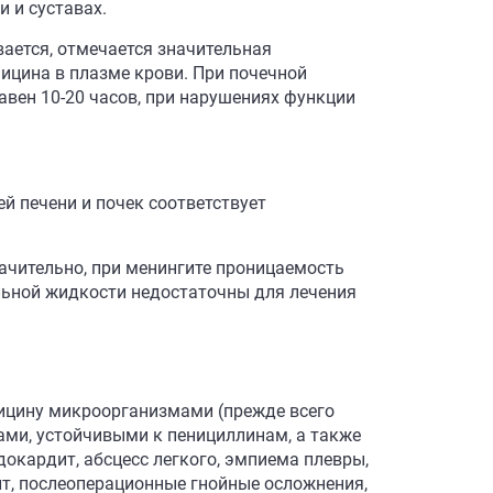
 и суставах.
ается, отмечается значительная
цина в плазме крови. При почечной
авен 10-20 часов, при нарушениях функции
й печени и почек соответствует
ачительно, при менингите проницаемость
ьной жидкости недостаточны для лечения
ицину микроорганизмами (прежде всего
змами, устойчивыми к пенициллинам, а также
докардит, абсцесс легкого, эмпиема плевры,
рит, послеоперационные гнойные осложнения,