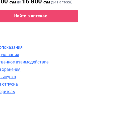
000
16 800
сум
до
сум
(241 аптека)
Найти в аптеках
опоказания
 указания
твенное взаимодействие
я хранения
выпуска
я отпуска
одитель