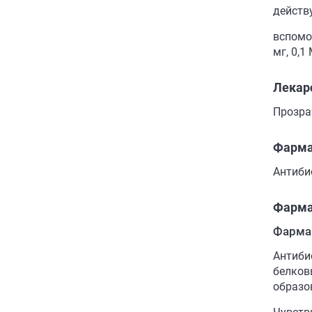
действ
вспомо
мг, 0,1
Лекар
Прозра
Фарма
Антиби
Фарма
Фарма
Антиби
белков
образо