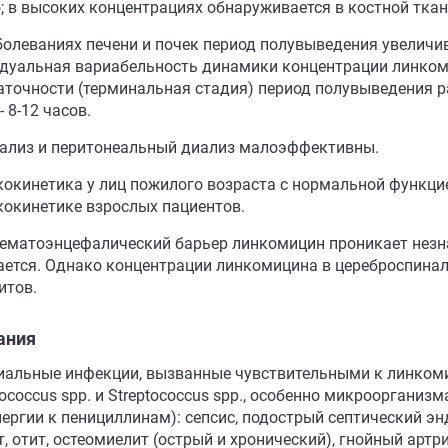
; в высоких концентрациях обнаруживается в костной ткани
болеваниях печени и почек период полувыведения увеличив
дуальная вариабельность динамики концентрации линкоми
аточности (терминальная стадия) период полувыведения р
- 8-12 часов.
ализ и перитонеальный диализ малоэффективны.
окинетика у лиц пожилого возраста с нормальной функцие
окинетике взрослых пациентов.
гематоэнцефалический барьер линкомицин проникает незн
ется. Однако концентрации линкомицина в цереброспинал
итов.
ания
иальные инфекции, вызванные чувствительными к линком
ococcus spp. и Streptococcus spp., особенно микрооргани
лергии к пенициллинам): сепсис, подострый септический эн
т, отит, остеомиелит (острый и хронический), гнойный арт