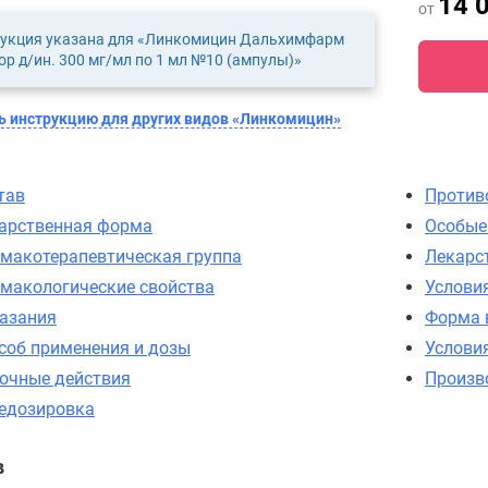
14 
от
укция указана для «Линкомицин Дальхимфарм
ор д/ин. 300 мг/мл по 1 мл №10 (ампулы)»
 инструкцию для других видов «Линкомицин»
тав
Против
арственная форма
Особые
макотерапевтическая группа
Лекарс
макологические свойства
Услови
азания
Форма 
соб применения и дозы
Услови
очные действия
Произв
едозировка
в