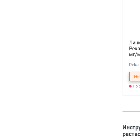
Лин
Река
мг/м
Reka
Не
По 
Инстр
раство