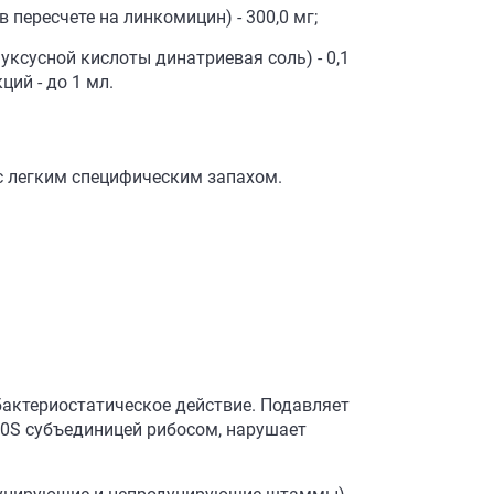
пересчете на линкомицин) - 300,0 мг;
ксусной кислоты динатриевая соль) - 0,1
ций - до 1 мл.
с легким специфическим запахом.
 бактериостатическое действие. Подавляет
50S субъединицей рибосом, нарушает