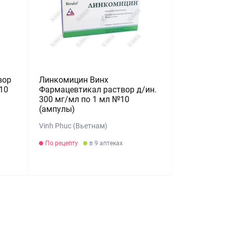
вор
Линкомицин Винх
10
Фармацевтикал раствор д/ин.
300 мг/мл по 1 мл №10
(ампулы)
Vinh Phuc (Вьетнам)
По рецепту
в 9 аптеках