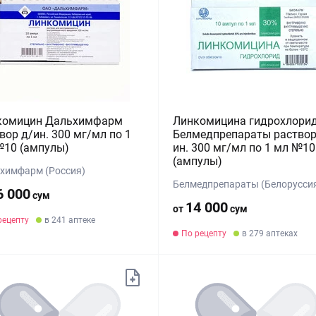
комицин Дальхимфарм
Линкомицина гидрохлори
вор д/ин. 300 мг/мл по 1
Белмедпрепараты раствор
№10 (ампулы)
ин. 300 мг/мл по 1 мл №10
(ампулы)
химфарм (Россия)
Белмедпрепараты (Белорусси
6 000
сум
14 000
от
сум
рецепту
в 241 аптеке
По рецепту
в 279 аптеках