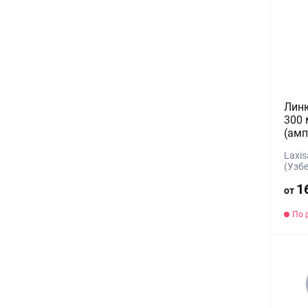
Линк
300 
(амп
Laxis
(Узб
1
от
По 