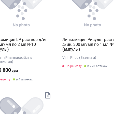
омицин-LP раствор д/ин.
Линкомицин Ривулет раст
мг/мл по 2 мл №10
д/ин. 300 мг/мл по 1 мл №
улы)
(ампулы)
am Pharmaceuticals
Vinh Phuc (Вьетнам)
екистан)
По рецепту
в 273 аптеках
6 800
сум
рецепту
в 4 аптеках