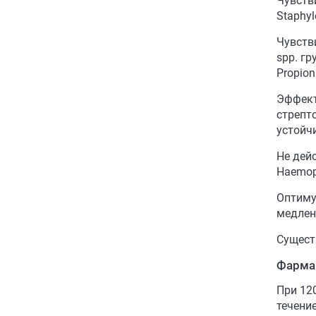
Чувств
Staphyl
Чувстви
spp. гр
Propion
Эффект
стрепт
устойч
Не дейс
Haemoph
Оптиму
медлен
Сущест
Фарма
При 12
течение