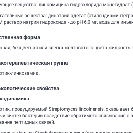
ующее вещество: линкомицина гидрохлорида моногидрат (в 
гательные вещества: динатрия эдетат (этилендиаминтетрау
 М раствор натрия гидроксида - до pH 6,0 мг, вода для инъек
ственная форма
чная, бесцветная или слегка желтоватого цвета жидкость 
котерапевтическая группа
отик-линкозамид.
кологические свойства
кодинамика
отик, продуцируемый Streptomyces lincolnensis, оказывает
ый синтез бактерий вследствие обратимого связывания с 
вание пептидных связей.