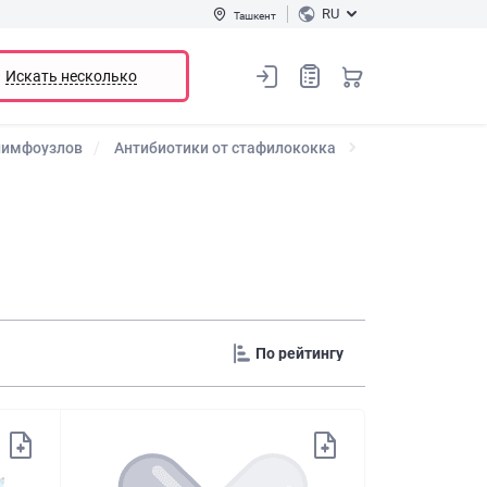
RU
Ташкент
Искать несколько
лимфоузлов
Антибиотики от стафилококка