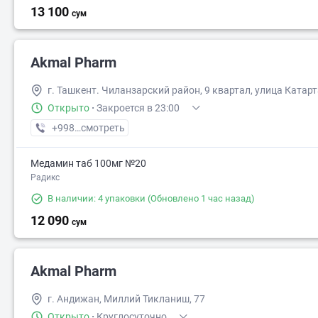
13 100
сум
Akmal Pharm
г. Ташкент. Чиланзарский район, 9 квартал, улица Катарт
Открыто
·
Закроется в 23:00
+998 (99) XXX-XX-XX
смотреть
Медамин таб 100мг №20
Радикс
В наличии: 4 упаковки
(Обновлено 1 час назад)
12 090
сум
Akmal Pharm
г. Андижан, Миллий Тикланиш, 77
Открыто
·
Круглосуточно