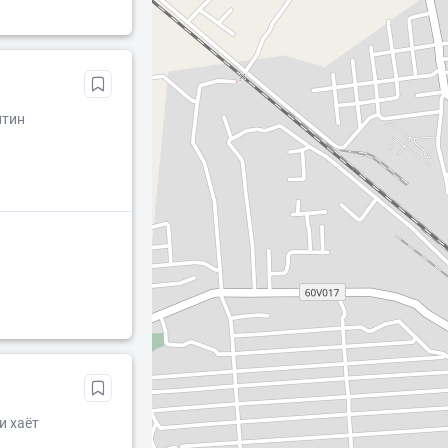
лтин
и хаёт