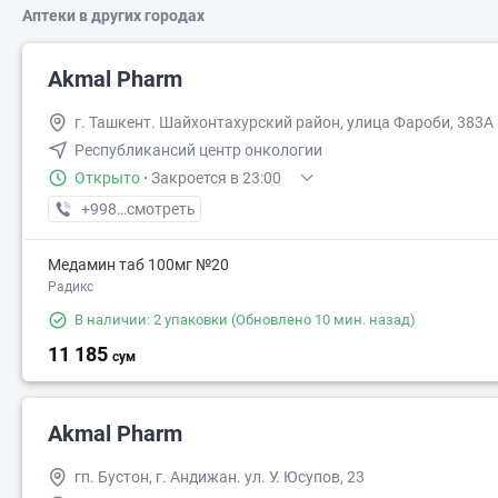
Аптеки в других городах
Akmal Pharm
г. Ташкент. Шайхонтахурский район, улица Фароби, 383А
Республикансий центр онкологии
Открыто
·
Закроется в 23:00
+998 (99) XXX-XX-XX
смотреть
Медамин таб 100мг №20
Радикс
В наличии: 2 упаковки
(Обновлено 10 мин. назад)
11 185
сум
Akmal Pharm
гп. Бустон, г. Андижан. ул. У. Юсупов, 23