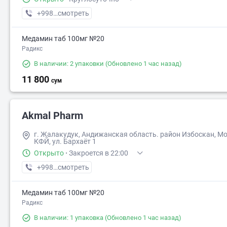
+998 (91) XXX-XX-XX
смотреть
Медамин таб 100мг №20
Радикс
В наличии: 2 упаковки
(Обновлено 1 час назад)
11 800
сум
Akmal Pharm
г. Жалакудук, Андижанская область. район Избоскан, М
КФЙ, ул. Бархаёт 1
Открыто
·
Закроется в 22:00
+998 (90) XXX-XX-XX
смотреть
Медамин таб 100мг №20
Радикс
В наличии: 1 упаковка
(Обновлено 1 час назад)