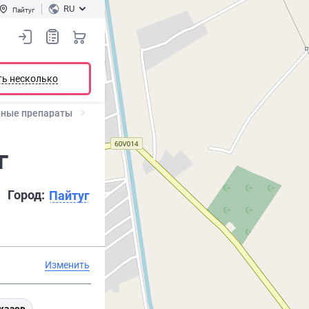
RU
Пайтуг
ть несколько
рные препараты
г
Город:
Пайтуг
Изменить