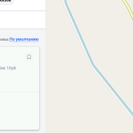
казов
По умолчанию
овка:
бек 10уй