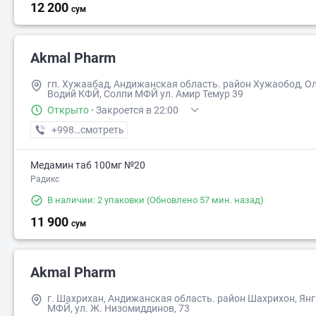
12 200
сум
Akmal Pharm
гп. Хужаабад, Андижанская область. район Хужаобод, О
Водий КФЙ, Солпи МФЙ ул. Амир Темур 39
Открыто
·
Закроется в 22:00
+998 (90) XXX-XX-XX
смотреть
Медамин таб 100мг №20
Радикс
В наличии: 2 упаковки
(Обновлено 57 мин. назад)
11 900
сум
Akmal Pharm
г. Шахрихан, Андижанская область. район Шахрихон, Янг
МФЙ, ул. Ж. Низомиддинов, 73