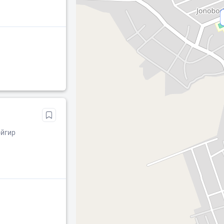
ойгир