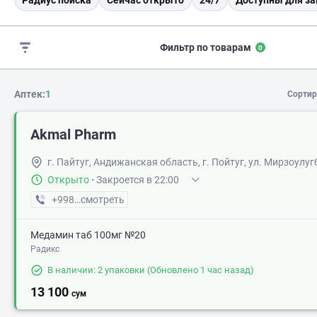
Радиус поиска
Сейчас открыто
24/7
Доступны для за
Фильтр по товарам
0
Аптек:
1
Сортир
Akmal Pharm
г. Пайтуг, Андижанская область, г. Пойтуг, ул. Мирзоулуг
Открыто
·
Закроется в 22:00
+998 (90) XXX-XX-XX
смотреть
Медамин таб 100мг №20
Радикс
В наличии: 2 упаковки
(Обновлено 1 час назад)
13 100
сум