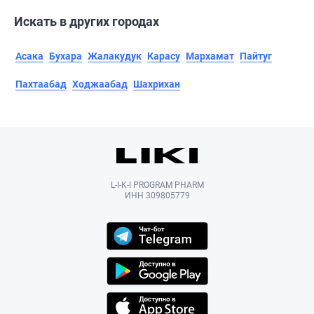
Искать в других городах
Асака
Бухара
Жалакудук
Карасу
Мархамат
Пайтуг
Пахтаабад
Ходжаабад
Шахрихан
L-I-K-I PROGRAM PHARM
ИНН 309805779