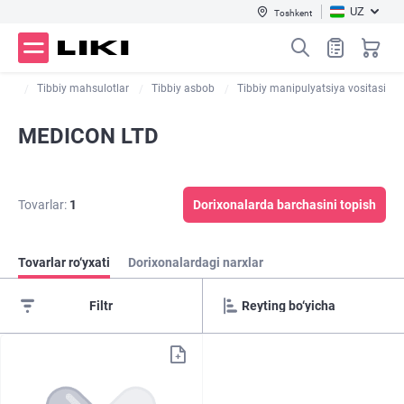
UZ
Toshkent
log
Tibbiy mahsulotlar
Tibbiy asbob
Tibbiy manipulyatsiya vositasi
MEDICON LTD
Tovarlar:
1
Dorixonalarda barchasini topish
Tovarlar ro‘yxati
Dorixonalardagi narxlar
Filtr