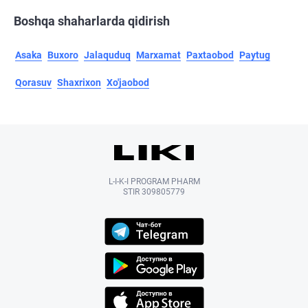
Boshqa shaharlarda qidirish
Asaka
Buxoro
Jalaquduq
Marxamat
Paxtaobod
Paytug
Qorasuv
Shaxrixon
Xo'jaobod
L-I-K-I PROGRAM PHARM
STIR 309805779