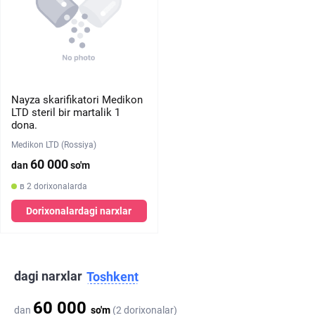
Nayza skarifikatori Medikon
LTD steril bir martalik 1
dona.
Medikon LTD (Rossiya)
60 000
dan
so'm
в 2 dorixonalarda
Dorixonalardagi narxlar
dagi narxlar
Toshkent
60 000
dan
so'm
(2 dorixonalar)