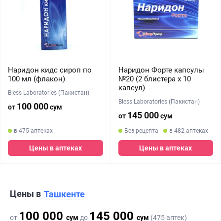
Наридон кидс сироп по
Наридон Форте капсулы
100 мл (флакон)
№20 (2 блистера х 10
капсул)
Bless Laboratories (Пакистан)
Bless Laboratories (Пакистан)
100 000
от
сум
145 000
от
сум
в 475 аптеках
Без рецепта
в 482 аптеках
Цены в аптеках
Цены в аптеках
Цены в
Ташкенте
100 000
145 000
от
сум
до
сум
(475 аптек)