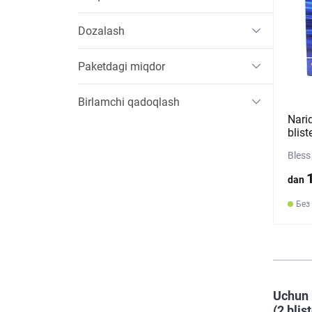
Dozalash
Paketdagi miqdor
Birlamchi qadoqlash
Nari
blist
Bless
dan
Без
Uchun 
(2 blis