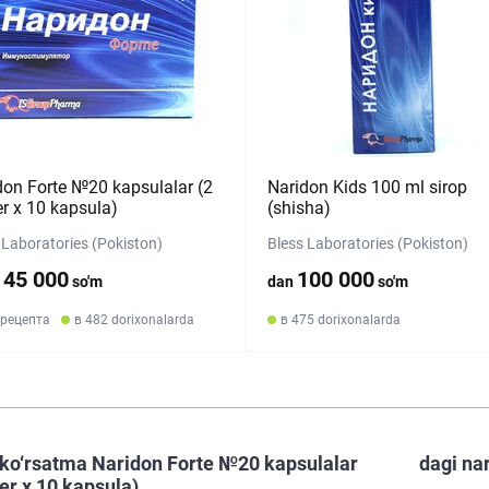
don Forte №20 kapsulalar (2
Naridon Kids 100 ml sirop
er х 10 kapsula)
(shisha)
 Laboratories (Pokiston)
Bless Laboratories (Pokiston)
145 000
100 000
so'm
dan
so'm
 рецепта
в 482 dorixonalarda
в 475 dorixonalarda
ko‘rsatma Naridon Forte №20 kapsulalar
dagi na
ter х 10 kapsula)