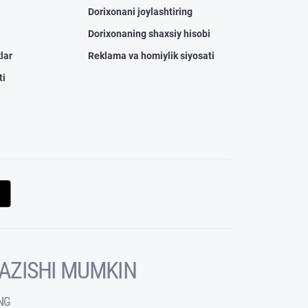
Dorixonani joylashtiring
Dorixonaning shaxsiy hisobi
lar
Reklama va homiylik siyosati
ti
KAZISHI MUMKIN
NG