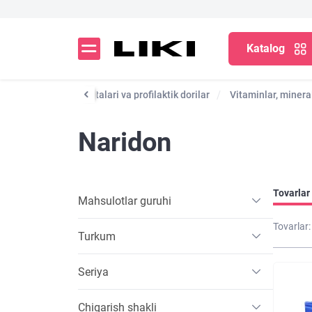
Katalog
Katalog
Dori vositalari va profilaktik dorilar
Vitaminlar, mineral
Naridon
Tovarlar 
Mahsulotlar guruhi
Tovarlar:
Turkum
Seriya
Chiqarish shakli