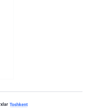
rxlar
Toshkent