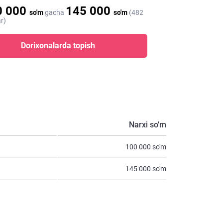
0 000
145 000
so'm
gacha
so'm
(482
r)
Dorixonalarda topish
Narxi so'm
100 000 so'm
145 000 so'm