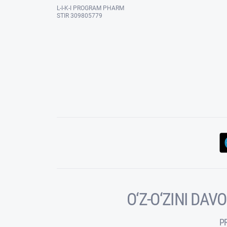
L-I-K-I PROGRAM PHARM
STIR 309805779
O‘Z-O‘ZINI DA
P