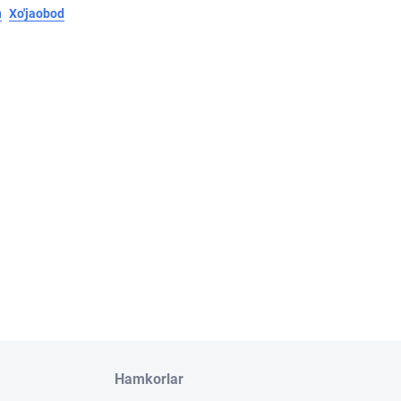
n
Xo'jaobod
Hamkorlar