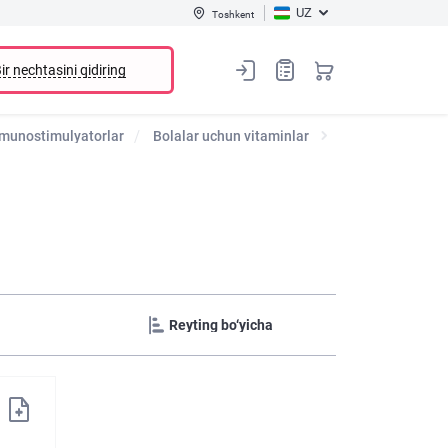
UZ
Toshkent
ir nechtasini qidiring
munostimulyatorlar
Bolalar uchun vitaminlar