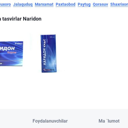
Buxoro
Jalaquduq
Marxamat
Paxtaobod
Paytug
Qorasuv
Shaxrixo
 tasvirlar Naridon
Foydalanuvchilar
Ma `lumot