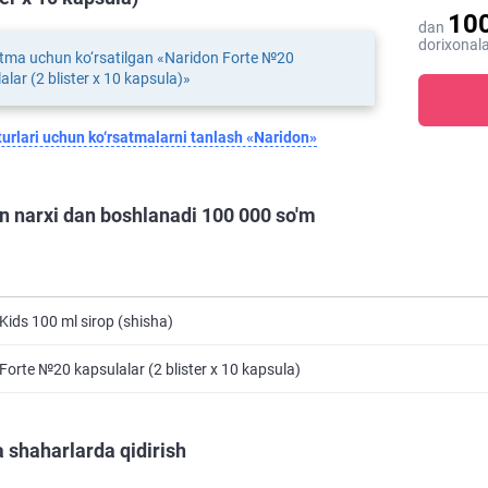
10
dan
dorixonala
tma uchun ko‘rsatilgan «Naridon Forte №20
alar (2 blister х 10 kapsula)»
urlari uchun ko‘rsatmalarni tanlash «Naridon»
n narxi dan boshlanadi 100 000 so'm
Kids 100 ml sirop (shisha)
Forte №20 kapsulalar (2 blister х 10 kapsula)
 shaharlarda qidirish