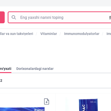
B
lar va xun takviyeleri
Vitaminlar
Immunomodulyatorlar
Im
ro‘yxati
Dorixonalardagi narxlar
2