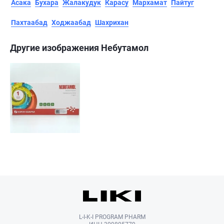
Асака
Бухара
Жалакудук
Карасу
Мархамат
Пайтуг
Пахтаабад
Ходжаабад
Шахрихан
Другие изображения Небутамол
L-I-K-I PROGRAM PHARM