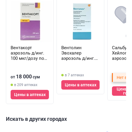
Вентакорт
Вентолин
Сальбут
аэрозоль д/инг.
Эвохалер
Хейлогян
100 мкг/дозу по
аэрозоль д/инг.
аэрозоль
200 доз (баллон)
100 мкг/дозу по
100 мкг/
200 доз (баллон)
200 доз (
в 7 аптеках
18 000
от
сум
Нет в Т
Цены в аптеках
в 209 аптеках
Цены в
гор
Цены в аптеках
Искать в других городах