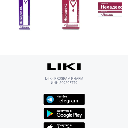
L-I-K-I PROGRAM PHARM
ИНН 309805779