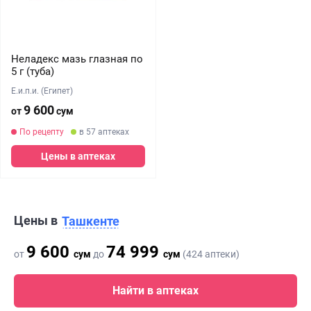
Неладекс мазь глазная по
5 г (туба)
Е.и.п.и. (Египет)
9 600
от
сум
По рецепту
в 57 аптеках
Цены в аптеках
Цены в
Ташкенте
9 600
74 999
от
сум
до
сум
(424 аптеки)
Найти в аптеках