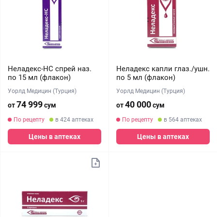
Неладекс-НС спрей наз.
Неладекс капли глаз./ушн.
по 15 мл (флакон)
по 5 мл (флакон)
Уорлд Медицин (Турция)
Уорлд Медицин (Турция)
74 999
40 000
от
сум
от
сум
По рецепту
в 424 аптеках
По рецепту
в 564 аптеках
Цены в аптеках
Цены в аптеках