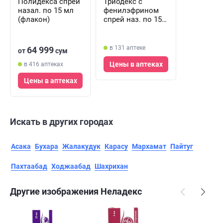
Полидекса спрей
Триодекс с
назал. по 15 мл
фенилэфрином
(флакон)
спрей наз. по 15
мл (флакон)
в 131 аптеке
64 999
от
сум
Цены в аптеках
в 416 аптеках
Цены в аптеках
Искать в других городах
Асака
Бухара
Жалакудук
Карасу
Мархамат
Пайтуг
Пахтаабад
Ходжаабад
Шахрихан
Другие изображения Неладекс