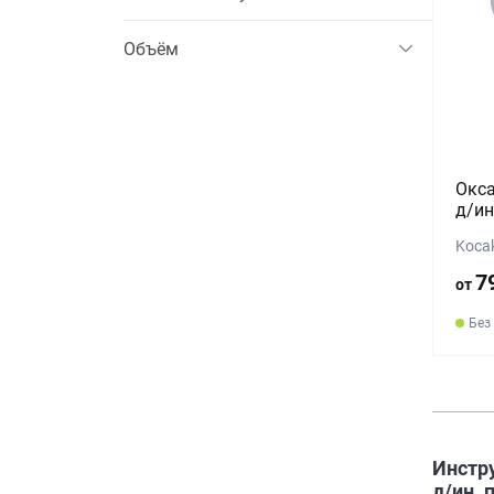
Объём
Окса
д/ин
Koca
7
от
Без
Инстру
д/ин. 