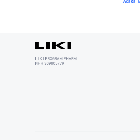
Асака
L-I-K-I PROGRAM PHARM
ИНН 309805779