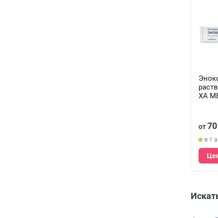
Энокс
раств
ХА МЕ
0,4 м
70
от
в 1 
Цен
Искать