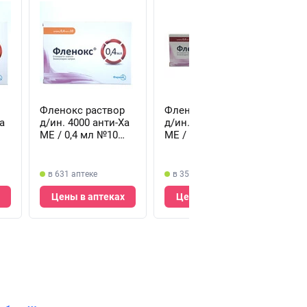
Фленокс раствор
Фленокс раствор
Эно
а
д/ин. 4000 анти-Ха
д/ин. 8000 анти-Ха
ин.
МЕ / 0,4 мл №10
МЕ / 0,8 мл №2
МЕ 
(шприц)
(шприц)
мл 
в 631 аптеке
в 351 аптеке
от
Цены в аптеках
Цены в аптеках
в 
Ц