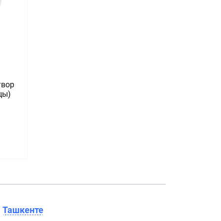
твор
цы)
в
Ташкенте