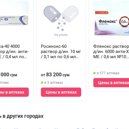
а-40 4000
Росинокс-60
Фленокс раствор
ор д/ин. анти-
раствор д/ин. 10 мг
д/ин. 6000 анти-Х
 / 0,4 мл по
/ 0,1 мл по 0,6 мл
МЕ / 0,6 мл №10
л (шприц)
(шприц)
(шприц)
в 577 аптеках
 000
83 200
сум
от
сум
Цены в аптеках
аптеке
в 5 аптеках
ы в аптеках
Цены в аптеках
 в других городах