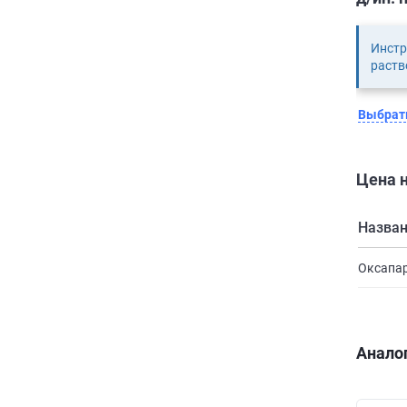
Инстр
раств
Выбрать
Цена н
Назва
Оксапар
Анало