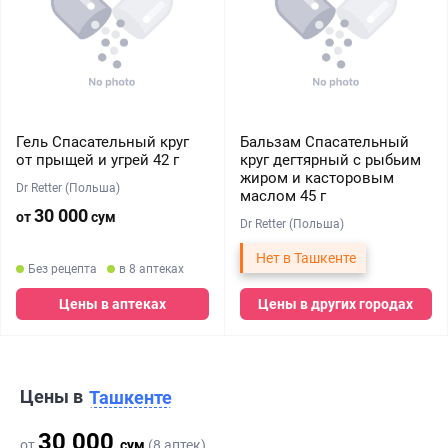
Гель Спасательный круг
Бальзам Спасательный
от прыщей и угрей 42 г
круг дегтярный с рыбьим
жиром и касторовым
Dr Retter (Польша)
маслом 45 г
30 000
от
сум
Dr Retter (Польша)
Нет в Ташкенте
Без рецепта
в 8 аптеках
Цены в аптеках
Цены в других городах
Цены в
Ташкенте
30 000
от
сум
(8 аптек)