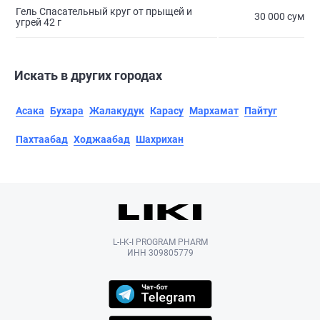
Гель Спасательный круг от прыщей и
30 000 сум
угрей 42 г
Искать в других городах
Асака
Бухара
Жалакудук
Карасу
Мархамат
Пайтуг
Пахтаабад
Ходжаабад
Шахрихан
L-I-K-I PROGRAM PHARM
ИНН 309805779