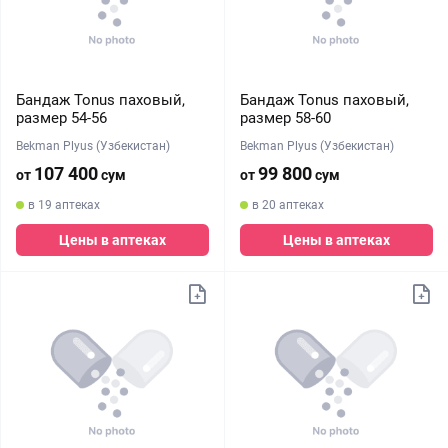
Бандаж Tonus паховый,
Бандаж Tonus паховый,
размер 54-56
размер 58-60
Bekman Plyus (Узбекистан)
Bekman Plyus (Узбекистан)
107 400
99 800
от
сум
от
сум
в 19 аптеках
в 20 аптеках
Цены в аптеках
Цены в аптеках