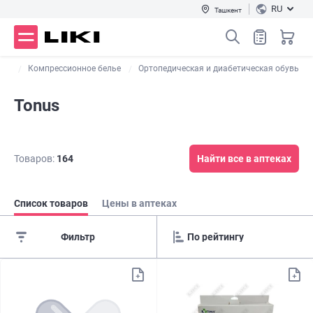
RU
Ташкент
тва
Компрессионное белье
Ортопедическая и диабетическая обувь
Tonus
Товаров:
164
Найти все в аптеках
Список товаров
Цены в аптеках
Фильтр